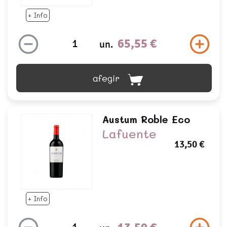
+ Info
65,55 €
un.
afegir
Austum Roble Eco
Lafuente
13,50 €
+ Info