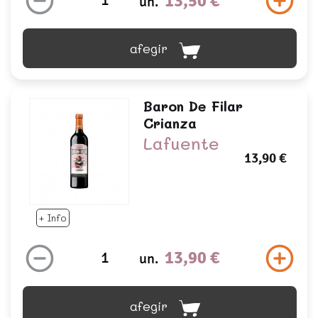
13,50 €
un.
afegir
Baron De Filar
Crianza
Lafuente
13,90 €
+ Info
13,90 €
un.
afegir