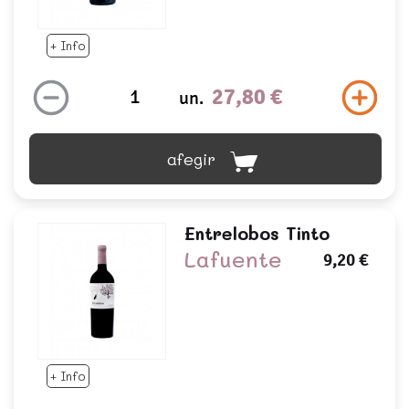
+ Info
27,80 €
un.
afegir
Entrelobos Tinto
Lafuente
9,20 €
+ Info