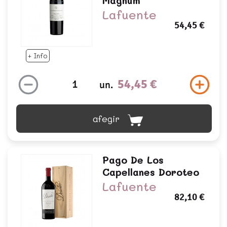
Magnum
Lafuente
54,45 €
+ Info
54,45 €
un.
afegir
Pago De Los
Capellanes Doroteo
Lafuente
82,10 €