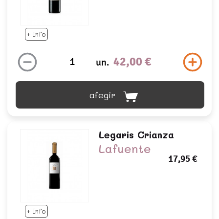
+ Info
42,00 €
un.
afegir
Legaris Crianza
Lafuente
17,95 €
+ Info