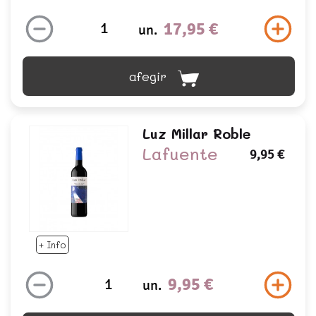
17,95 €
un.
afegir
Luz Millar Roble
Lafuente
9,95 €
+ Info
9,95 €
un.