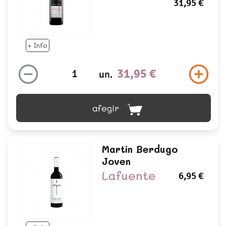
31,95 €
+ Info
31,95 €
un.
afegir
Martin Berdugo
Joven
Lafuente
6,95 €