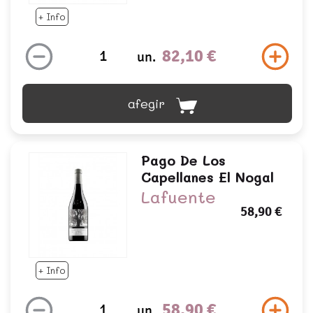
+ Info
82,10 €
un.
afegir
Pago De Los
Capellanes El Nogal
Lafuente
58,90 €
+ Info
58,90 €
un.