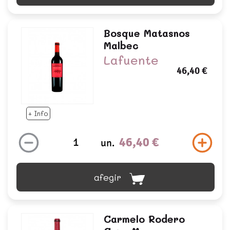
Bosque Matasnos
Malbec
Lafuente
46,40 €
+ Info
46,40 €
un.
afegir
Carmelo Rodero