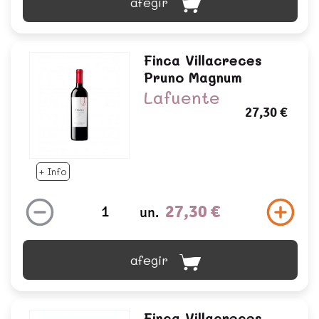
afegir
Finca Villacreces
Pruno Magnum
Lafuente
27,30 €
+ Info
27,30 €
un.
afegir
Finca Villacreces