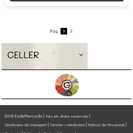
2
Pàg.
1
CELLER
2019 EsdeMercado
Tots els drets reservats
Condicions de transport
Termes i condicions
Política de Privacitat