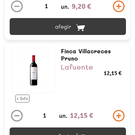
9,20 €
un.
afegir
Finca Villacreces
Pruno
Lafuente
12,15 €
+ Info
12,15 €
un.