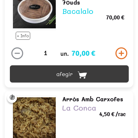
70uds
Bacalalo
70,00 €
+ Info
70,00 €
un.
afegir
Arròs Amb Carxofes
La Conca
4,50 €
/rac