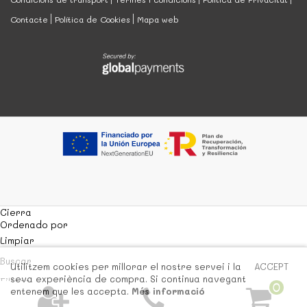
Contacte
Política de Cookies
Mapa web
Cierra
Ordenado por
Limpiar
Buscar
Utilitzem cookies per millorar el nostre servei i la
ACCEPT
seva experiència de compra. Si continua navegant
Filtrar
0
entenem que les accepta.
Més informació