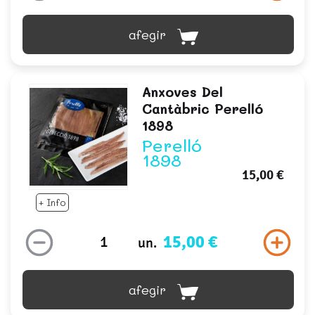
afegir
Anxoves Del
Cantàbric Perelló
1898
Perelló
1898
15,00 €
+ Info
15,00 €
un.
afegir