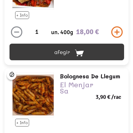
+ Info
18,00 €
un. 400g
afegir
Bolognesa De Llegum
El Menjar
Sa
3,90 €
/rac
+ Info