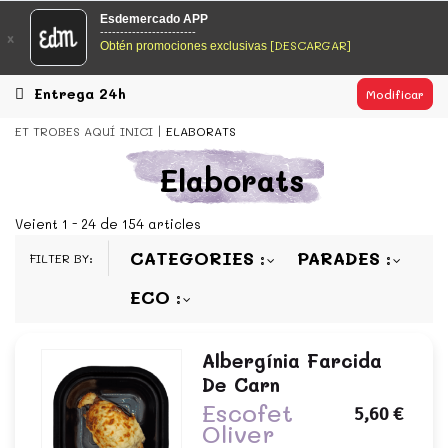
EsDeMercado.com
Esdemercado APP
------------------------
x
[DESCARGAR]
Obtén promociones exclusivas
EsDeMercado.com te lleva a casa los mejores productos de
los mejores mercados de Barcelona y de productores
locales.
Entrega 24h
Modificar
READ MORE
ET TROBES AQUÍ
INICI
ELABORATS
EsDeMercado.com
Elaborats
EsDeMercado.com te lleva a casa los mejores productos de
los mejores mercados de Barcelona y de productores
Veient 1 - 24 de 154 articles
locales.
CATEGORIES
PARADES
FILTER BY:
READ MORE
ECO
Albergínia Farcida
De Carn
Escofet
5,60 €
Oliver