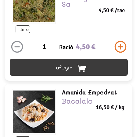
Sa
4,50 €
/rac
+ Info
4,50 €
Ració
afegir
Amanida Empedrat
Bacalalo
16,50 €
/ kg