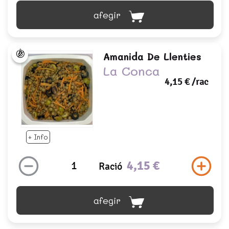
afegir
Amanida De Llenties
La Conca
4,15 €
/rac
+ Info
4,15 €
Ració
afegir