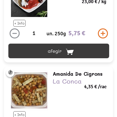
23,00 €
/ kg
+ Info
5,75 €
un. 250g
afegir
Amanida De Cigrons
La Conca
4,35 €
/rac
+ Info