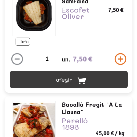
Samfaina
Escofet
7,50 €
Oliver
+ Info
7,50 €
un.
afegir
Bacallà Fregit "a La
Llauna"
Perelló
1898
45,00 €
/ kg