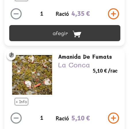
4,35 €
Ració
afegir
Amanida De Fumats
La Conca
5,10 €
/rac
+ Info
5,10 €
Ració