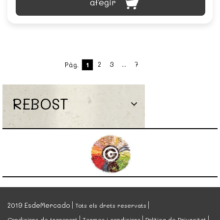
afegir
2
3
...
7
Pàg.
1
REBOST
2019 EsdeMercado
Tots els drets reservats
Condicions de transport
Termes i condicions
Política de Privacitat