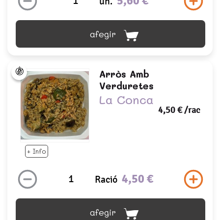
5,60 €
un.
afegir
Arròs Amb
Verduretes
La Conca
4,50 €
/rac
+ Info
4,50 €
Ració
afegir