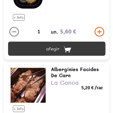
+ Info
5,60 €
un.
afegir
Albergínies Facides
De Carn
La Conca
5,20 €
/rac
+ Info