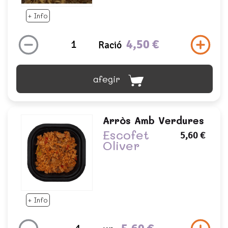
+ Info
4,50 €
Ració
afegir
Arròs Amb Verdures
Escofet
5,60 €
Oliver
+ Info