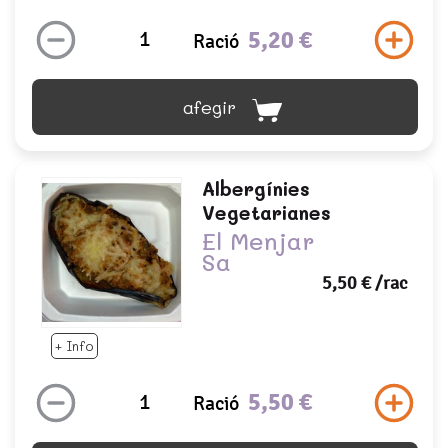
5,20 €
Ració
afegir
Albergínies
Vegetarianes
El Menjar
Sa
5,50 €
/rac
+ Info
5,50 €
Ració