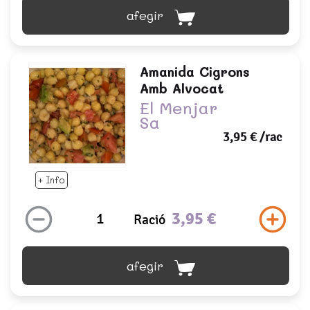
afegir
Amanida Cigrons
Amb Alvocat
El Menjar
Sa
3,95 €
/rac
+ Info
3,95 €
Ració
afegir