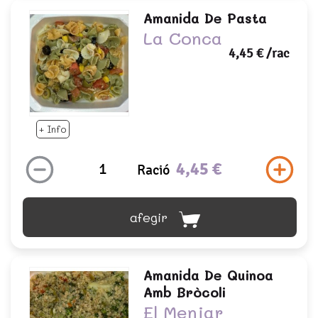
Amanida De Pasta
La Conca
4,45 €
/rac
+ Info
4,45 €
Ració
afegir
Amanida De Quinoa
Amb Bròcoli
El Menjar