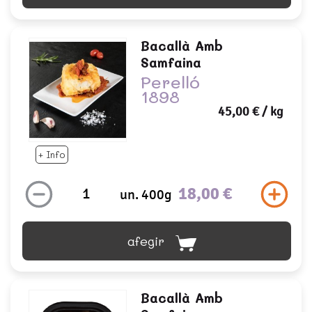
Bacallà Amb
Samfaina
Perelló
1898
45,00 €
/ kg
+ Info
18,00 €
un. 400g
afegir
Bacallà Amb