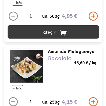
+ Info
4,95 €
un. 300g
afegir
Amanida Malaguenya
Bacalalo
16,60 €
/ kg
+ Info
4,15 €
un. 250g