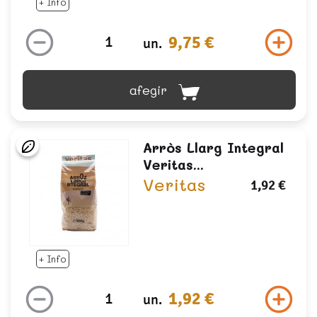
+ Info
9,75 €
un.
afegir
Arròs Llarg Integral
Veritas...
Veritas
1,92 €
+ Info
1,92 €
un.