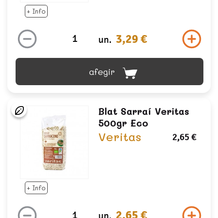
+ Info
3,29 €
un.
afegir
Blat Sarraí Veritas
500gr Eco
Veritas
2,65 €
+ Info
2,65 €
un.