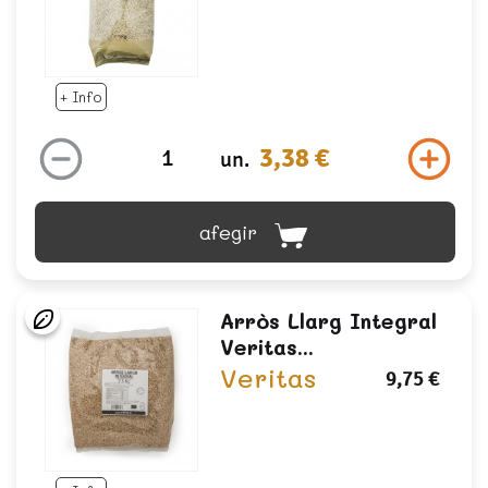
+ Info
3,38 €
un.
afegir
Arròs Llarg Integral
Veritas...
Veritas
9,75 €