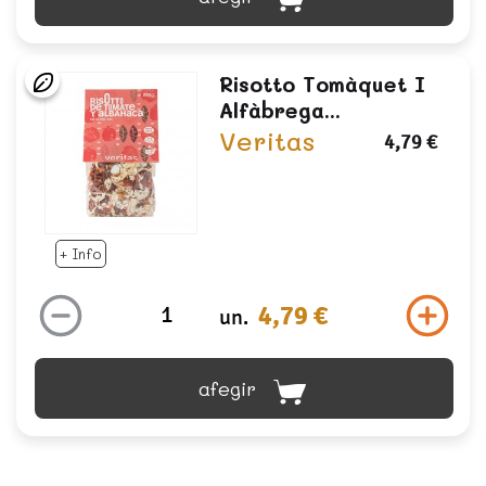
Risotto Tomàquet I
Alfàbrega...
Veritas
4,79 €
+ Info
4,79 €
un.
afegir