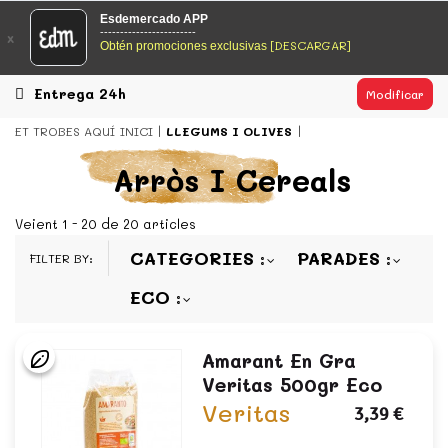
EsDeMercado.com
Esdemercado APP
------------------------
x
[DESCARGAR]
Obtén promociones exclusivas
EsDeMercado.com te lleva a casa los mejores productos de
los mejores mercados de Barcelona y de productores
locales.
Entrega 24h
Modificar
READ MORE
ET TROBES AQUÍ
INICI
LLEGUMS I OLIVES
EsDeMercado.com
Arròs I Cereals
EsDeMercado.com te lleva a casa los mejores productos de
los mejores mercados de Barcelona y de productores
Veient 1 - 20 de 20 articles
locales.
CATEGORIES
PARADES
FILTER BY:
READ MORE
ECO
Amarant En Gra
Veritas 500gr Eco
Veritas
3,39 €