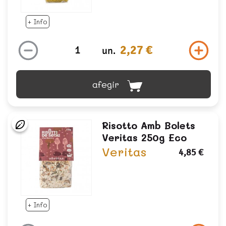
+ Info
2,27 €
un.
afegir
Risotto Amb Bolets
Veritas 250g Eco
Veritas
4,85 €
+ Info