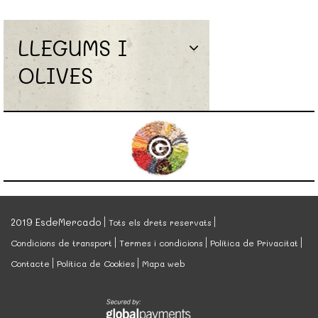
LLEGUMS I
OLIVES
2019 EsdeMercado
Tots els drets reservats
Condicions de transport
Termes i condicions
Política de Privacitat
Contacte
Política de Cookies
Mapa web