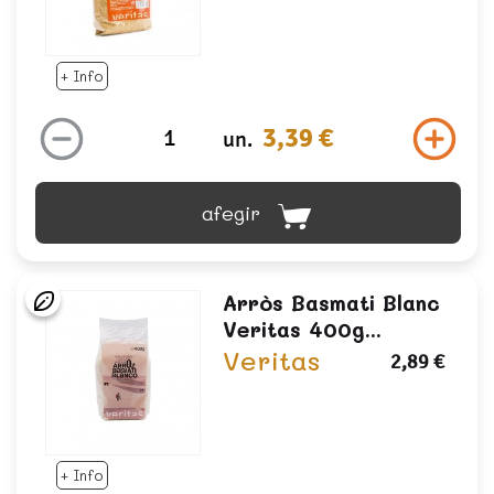
+ Info
3,39 €
un.
afegir
Arròs Basmati Blanc
Veritas 400g...
Veritas
2,89 €
+ Info