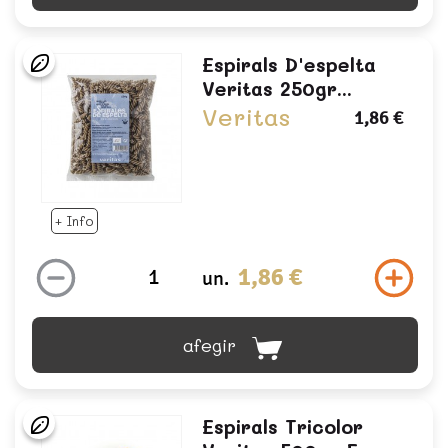
Espirals D'espelta
Veritas 250gr...
Veritas
1,86 €
+ Info
1,86 €
un.
afegir
Espirals Tricolor