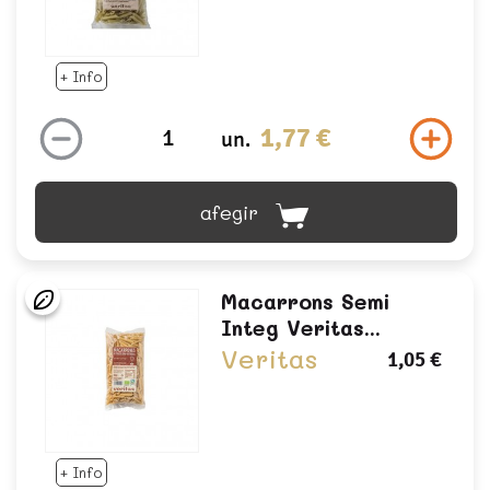
+ Info
1,77 €
un.
afegir
Macarrons Semi
Integ Veritas...
Veritas
1,05 €
+ Info