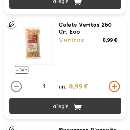
afegir
Galets Veritas 250
Gr. Eco
Veritas
0,99 €
+ Info
0,99 €
un.
afegir
Macarrons D'espelta