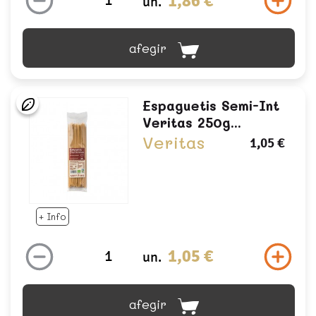
1,86 €
un.
afegir
Espaguetis Semi-Int
Veritas 250g...
Veritas
1,05 €
+ Info
1,05 €
un.
afegir