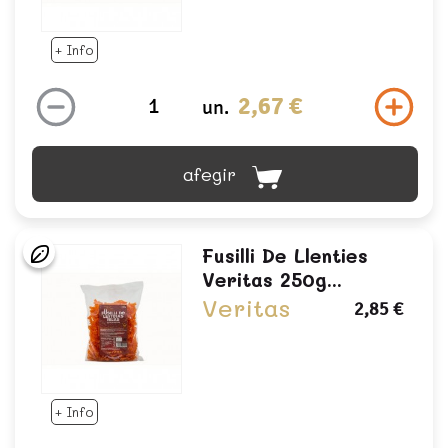
+ Info
2,67 €
un.
afegir
Fusilli De Llenties
Veritas 250g...
Veritas
2,85 €
+ Info