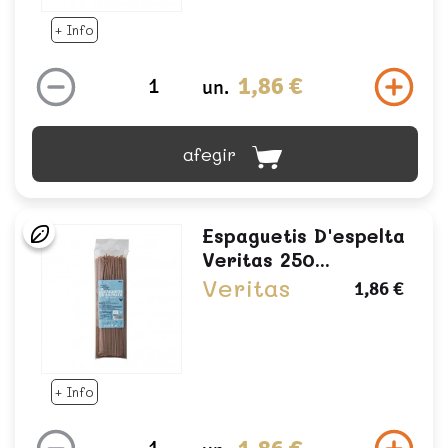
+ Info
1,86 €
un.
afegir
Espaguetis D'espelta
Veritas 250...
Veritas
1,86 €
+ Info