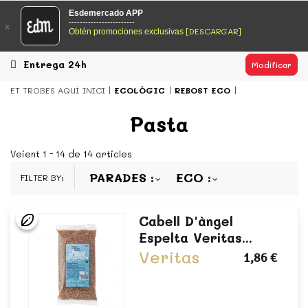
EsDeMercado.com
Esdemercado APP
------------------------
x
[DESCARGAR]
Obtén promociones exclusivas
EsDeMercado.com te lleva a casa los mejores productos de
los mejores mercados de Barcelona y de productores
locales.
Entrega 24h
Modificar
READ MORE
ET TROBES AQUÍ
INICI
ECOLÒGIC
REBOST ECO
EsDeMercado.com
Pasta
EsDeMercado.com te lleva a casa los mejores productos de
los mejores mercados de Barcelona y de productores
Veient 1 - 14 de 14 articles
locales.
PARADES
ECO
FILTER BY:
READ MORE
Cabell D'àngel
Espelta Veritas...
Veritas
1,86 €