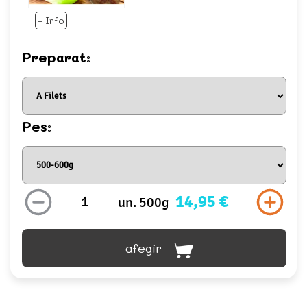
+ Info
Preparat:
Pes:
14,95 €
un. 500g
afegir