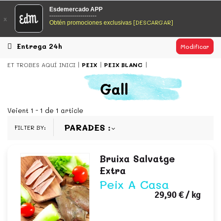
EsDeMercado.com
Esdemercado APP
------------------------
x
[DESCARGAR]
Obtén promociones exclusivas
EsDeMercado.com te lleva a casa los mejores productos de
los mejores mercados de Barcelona y de productores
locales.
Entrega 24h
Modificar
READ MORE
ET TROBES AQUÍ
INICI
PEIX
PEIX BLANC
EsDeMercado.com
Gall
EsDeMercado.com te lleva a casa los mejores productos de
los mejores mercados de Barcelona y de productores
Veient 1 - 1 de 1 article
locales.
PARADES
FILTER BY:
READ MORE
Bruixa Salvatge
Extra
Peix A Casa
29,90 €
/ kg