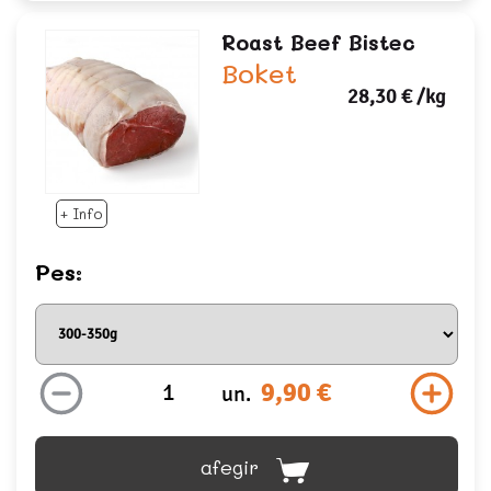
Roast Beef Bistec
Boket
28,30 €
/kg
+ Info
Pes:
9,90 €
un.
afegir