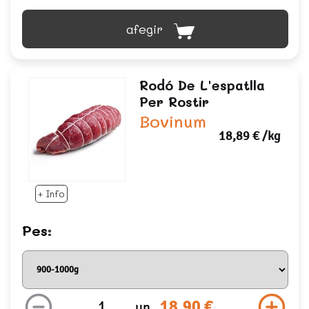
afegir
Rodó De L'espatlla
Per Rostir
Bovinum
18,89 €
/kg
+ Info
Pes:
18,90 €
un.