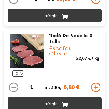
afegir
Rodó De Vedella 6
Talls
Escofet
Oliver
22,67 €
/ kg
+ Info
6,80 €
un. 300g
afegir