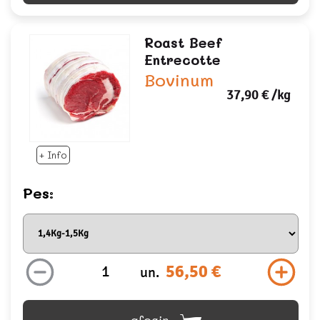
Roast Beef
Entrecotte
Bovinum
37,90 €
/kg
+ Info
Pes:
56,50 €
un.
afegir