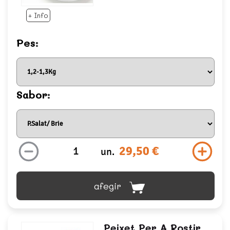
+ Info
Pes:
Sabor:
29,50 €
un.
afegir
Peixet Per A Rostir