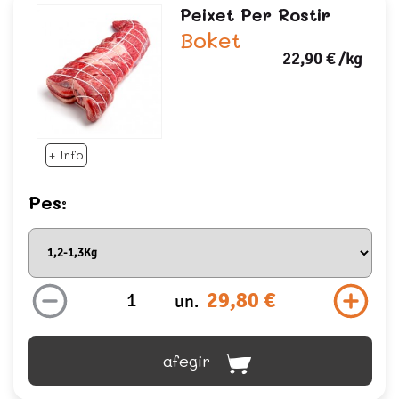
Peixet Per Rostir
Boket
22,90 €
/kg
+ Info
Pes:
29,80 €
un.
afegir