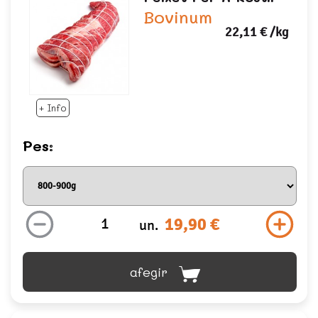
Bovinum
22,11 €
/kg
+ Info
Pes:
19,90 €
un.
afegir