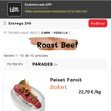
EsDeMercado.com
Esdemercado APP
------------------------
x
[DESCARGAR]
Obtén promociones exclusivas
EsDeMercado.com te lleva a casa los mejores productos de
los mejores mercados de Barcelona y de productores
locales.
Entrega 24h
Modificar
READ MORE
ET TROBES AQUÍ
INICI
CARN
VEDELLA
EsDeMercado.com
Roast Beef
EsDeMercado.com te lleva a casa los mejores productos de
los mejores mercados de Barcelona y de productores
Veient 1 - 10 de 10 articles
locales.
PARADES
FILTER BY:
READ MORE
Peixet Farcit
Boket
22,70 €
/kg