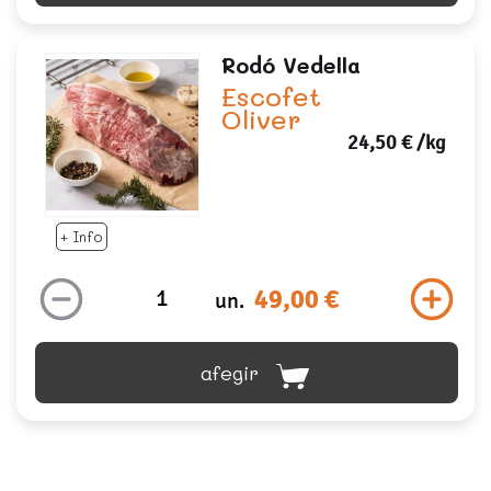
Rodó Vedella
Escofet
Oliver
24,50 €
/kg
+ Info
49,00 €
un.
afegir