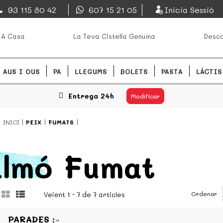
EsDeMercado.com
93 115 80 42
607 15 21 05
Inicia Sessió
s mejores mercados de
EsDeMercado.com te lleva a ca
 A Casa
La Teva Cistella Genuïna
Desca
Barcelona y de productores loc
READ MORE
AUS I OUS
PA
LLEGUMS
BOLETS
PASTA
LÀCTIS
Entrega 24h
Modificar
Í
INICI
PEIX
FUMATS
lmó Fumat
Ordenar
Veient 1 - 7 de 7 articles
PARADES