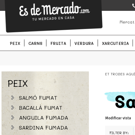
EsDeMercado.com
EsDeMercado.com te lleva a casa los mejores productos de lo
Mercat
Barcelona y de productores locales.
PEIX
CARNS
FRUITA
VERDURA
XARCUTERIA
ET TROBES AQU
PEIX
Sa
SALMÓ FUMAT
BACALLÀ FUMAT
ANGUILA FUMADA
Modificar vista
SARDINA FUMADA
FILTER BY: