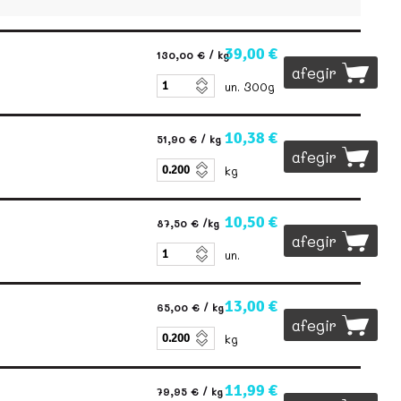
39,00 €
130,00 €
/ kg
afegir
un. 300g
10,38 €
51,90 €
/ kg
afegir
kg
10,50 €
87,50 €
/kg
afegir
un.
13,00 €
65,00 €
/ kg
afegir
kg
11,99 €
79,95 €
/ kg