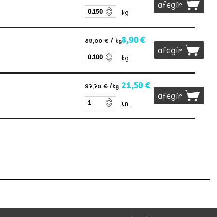
afegir
kg
8,90 €
89,00 €
/ kg
afegir
kg
21,50 €
97,70 €
/kg
afegir
un.