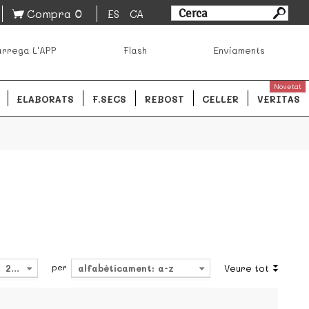
0
Compra
ES
CA
sa los mejores productos de los mejores mercados de
rrega L'APP
Flash
Enviaments
ales.
READ MORE
Novetat
ELABORATS
F.SECS
REBOST
CELLER
VERITAS
per
24
alfabèticament: a-z
Veure tot