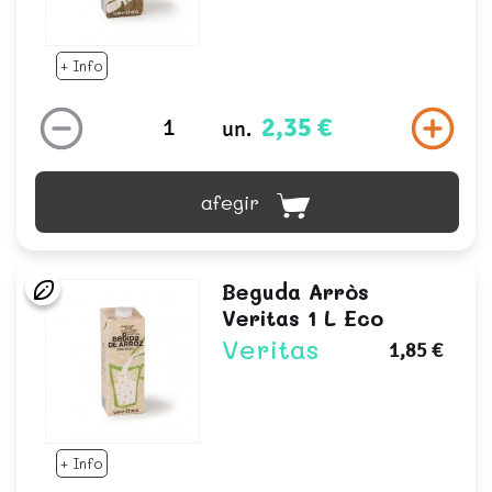
+ Info
2,35 €
un.
afegir
Beguda Arròs
Veritas 1 L Eco
Veritas
1,85 €
+ Info