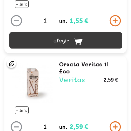
+ Info
1,55 €
un.
afegir
Orxata Veritas 1l
Eco
Veritas
2,59 €
+ Info
2,59 €
un.