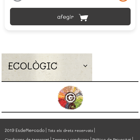
afegir
ECOLÒGIC
2019 EsdeMercado
Tots els drets reservats
Condicions de transport
Termes i condicions
Política de Privacitat