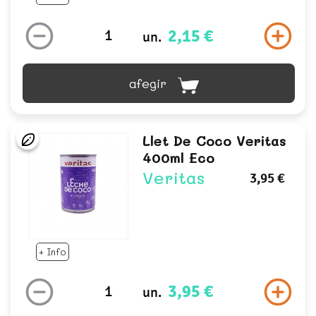
2,15 €
un.
afegir
Llet De Coco Veritas
400ml Eco
Veritas
3,95 €
+ Info
3,95 €
un.