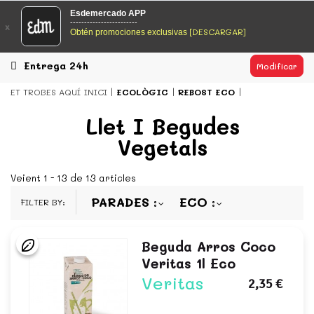
EsDeMercado.com
Esdemercado APP
------------------------
x
[DESCARGAR]
Obtén promociones exclusivas
EsDeMercado.com te lleva a casa los mejores productos de
los mejores mercados de Barcelona y de productores
locales.
Entrega 24h
Modificar
READ MORE
ET TROBES AQUÍ
INICI
ECOLÒGIC
REBOST ECO
EsDeMercado.com
Llet I Begudes
Vegetals
EsDeMercado.com te lleva a casa los mejores productos de
los mejores mercados de Barcelona y de productores
locales.
Veient 1 - 13 de 13 articles
READ MORE
PARADES
ECO
FILTER BY:
Beguda Arros Coco
Veritas 1l Eco
Veritas
2,35 €