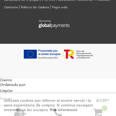
Contacte
Política de Cookies
Mapa web
Cierra
Ordenado por
Limpiar
Buscar
Utilitzem cookies per millorar el nostre servei i la
ACCEPT
seva experiència de compra. Si continua navegant
Filtrar
0
entenem que les accepta.
Més informació