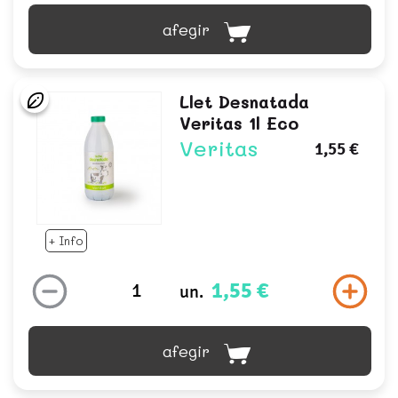
afegir
Llet Desnatada
Veritas 1l Eco
Veritas
1,55 €
+ Info
1,55 €
un.
afegir