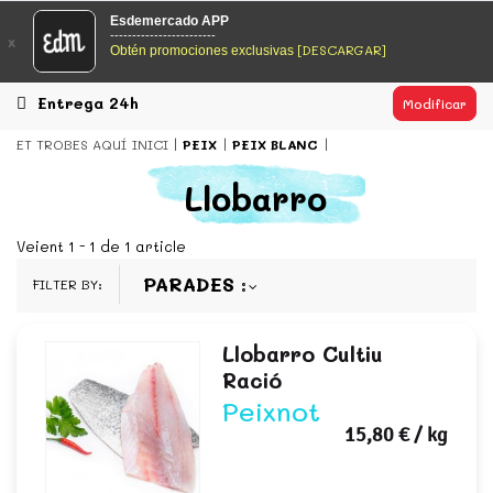
EsDeMercado.com
Esdemercado APP
------------------------
x
[DESCARGAR]
Obtén promociones exclusivas
EsDeMercado.com te lleva a casa los mejores productos de
los mejores mercados de Barcelona y de productores
locales.
Entrega 24h
Modificar
READ MORE
ET TROBES AQUÍ
INICI
PEIX
PEIX BLANC
EsDeMercado.com
Llobarro
EsDeMercado.com te lleva a casa los mejores productos de
los mejores mercados de Barcelona y de productores
Veient 1 - 1 de 1 article
locales.
PARADES
FILTER BY:
READ MORE
Llobarro Cultiu
Ració
Peixnot
15,80 €
/ kg