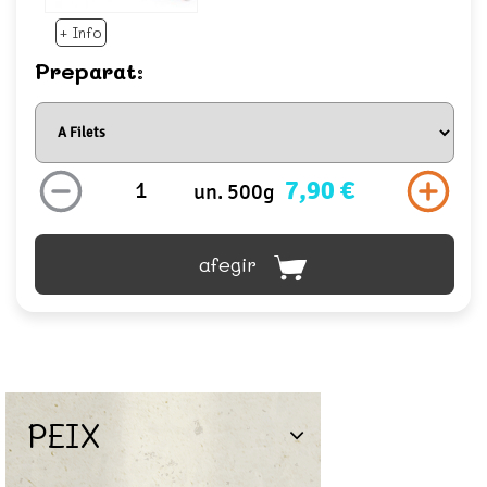
+ Info
Preparat:
7,90 €
un. 500g
afegir
PEIX