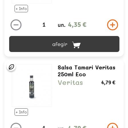
+ Info
4,35 €
un.
afegir
Salsa Tamari Veritas
250ml Eco
Veritas
4,79 €
+ Info