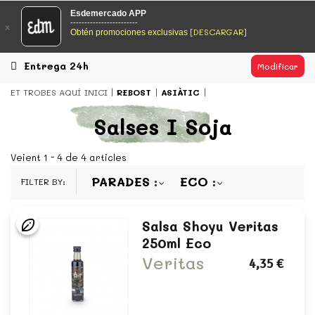
EsDeMercado.com
Esdemercado APP
------------------------
x
[DESCARGAR]
Obtén promociones exclusivas
EsDeMercado.com te lleva a casa los mejores productos de
los mejores mercados de Barcelona y de productores
locales.
Entrega 24h
Modificar
READ MORE
ET TROBES AQUÍ
INICI
REBOST
ASIÀTIC
EsDeMercado.com
Salses I Soja
EsDeMercado.com te lleva a casa los mejores productos de
los mejores mercados de Barcelona y de productores
Veient 1 - 4 de 4 articles
locales.
PARADES
ECO
FILTER BY:
READ MORE
Salsa Shoyu Veritas
250ml Eco
Veritas
4,35 €