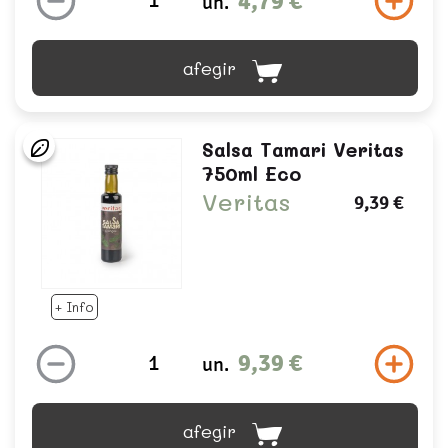
4,79 €
un.
afegir
Salsa Tamari Veritas
750ml Eco
Veritas
9,39 €
+ Info
9,39 €
un.
afegir