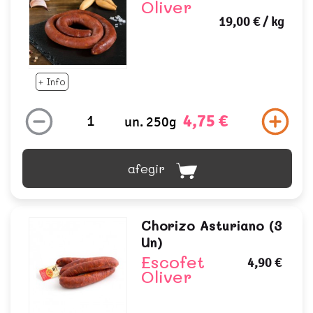
Oliver
19,00 €
/ kg
+ Info
4,75 €
un. 250g
afegir
Chorizo Asturiano (3
Un)
Escofet
4,90 €
Oliver