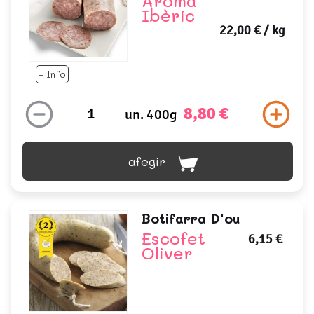
Aroma
Ibèric
22,00 €
/ kg
+ Info
8,80 €
un. 400g
afegir
Botifarra D'ou
Escofet
6,15 €
Oliver