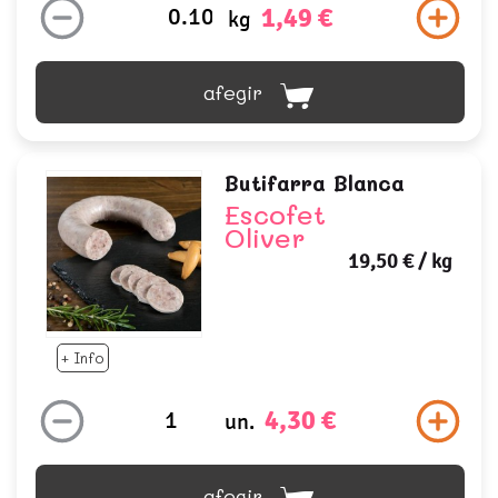
1,49 €
kg
afegir
Butifarra Blanca
Escofet
Oliver
19,50 €
/ kg
+ Info
4,30 €
un.
afegir