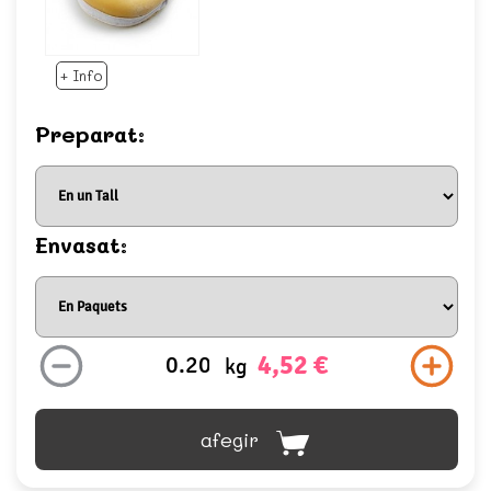
+ Info
Preparat:
Envasat:
4,52 €
kg
afegir