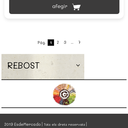
afegir
2
3
...
7
Pàg.
1
REBOST
2019 EsdeMercado
Tots els drets reservats