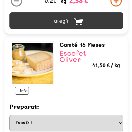
2,38 €
kg
afegir
Comté 15 Meses
Escofet
Oliver
41,50 €
/ kg
+ Info
Preparat: