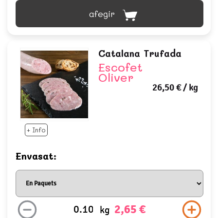
afegir
Catalana Trufada
Escofet
Oliver
26,50 €
/ kg
+ Info
Envasat:
2,65 €
kg