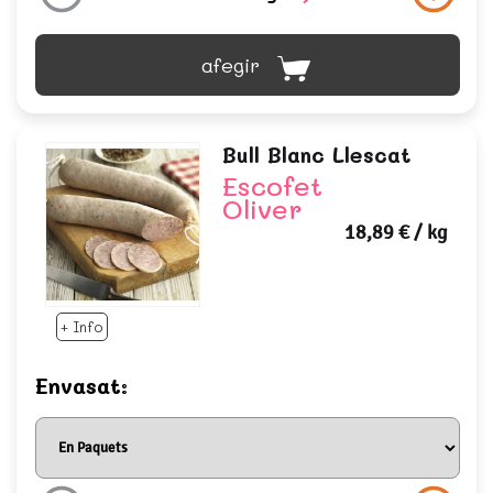
afegir
Bull Blanc Llescat
Escofet
Oliver
18,89 €
/ kg
+ Info
Envasat: