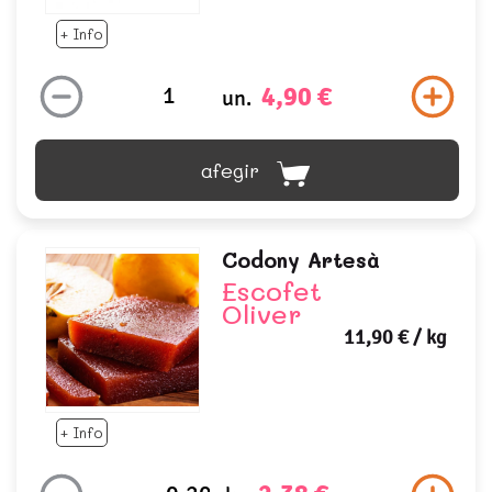
+ Info
4,90 €
un.
afegir
Codony Artesà
Escofet
Oliver
11,90 €
/ kg
+ Info