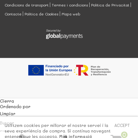
Condicions de transport
Termes i condicions
Política de Privacitat
Contacte
Política de Cookies
Mapa web
Cierra
Ordenado por
Limpiar
Buscar
Utilitzem cookies per millorar el nostre servei i la
ACCEPT
seva experiència de compra. Si continua navegant
Filtrar
0
entenem que les accepta.
Més informació