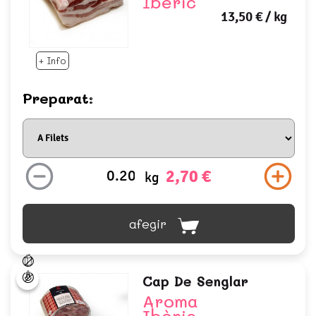
Ibèric
13,50 €
/ kg
+ Info
Preparat:
2,70 €
kg
afegir
Cap De Senglar
Aroma
Ibèric