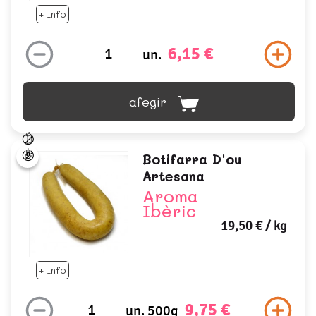
+ Info
6,15 €
un.
afegir
Botifarra D'ou
Artesana
Aroma
Ibèric
19,50 €
/ kg
+ Info
9,75 €
un. 500g