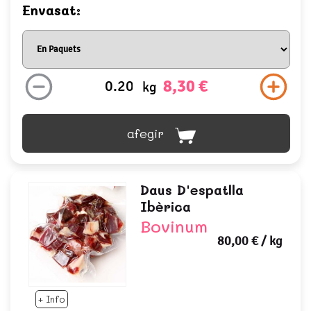
Envasat:
8,30 €
kg
afegir
Daus D'espatlla
Ibèrica
Bovinum
80,00 €
/ kg
+ Info