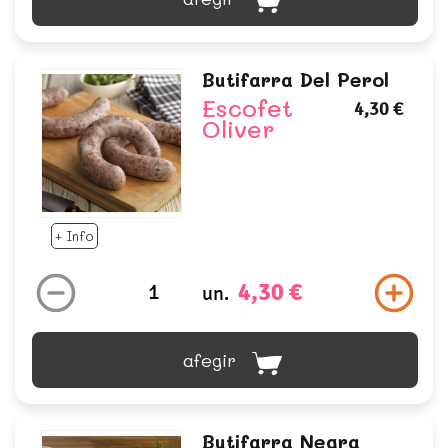
Butifarra Del Perol
Escofet
4,30 €
Oliver
+ Info
4,30 €
un.
afegir
Butifarra Negra