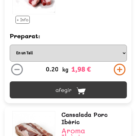
+ Info
Preparat:
1,98 €
kg
afegir
Cansalada Porc
Ibèric
Aroma