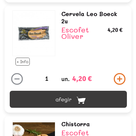
Cervela Leo Boeck
2u
Escofet
4,20 €
Oliver
+ Info
4,20 €
un.
afegir
Chistorra
Escofet