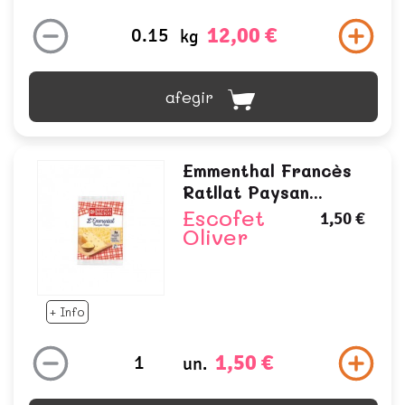
12,00 €
kg
afegir
Emmenthal Francès
Ratllat Paysan...
Escofet
1,50 €
Oliver
+ Info
1,50 €
un.