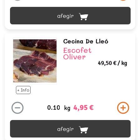
afegir
Cecina De Lleó
Escofet
Oliver
49,50 €
/ kg
+ Info
4,95 €
kg
afegir