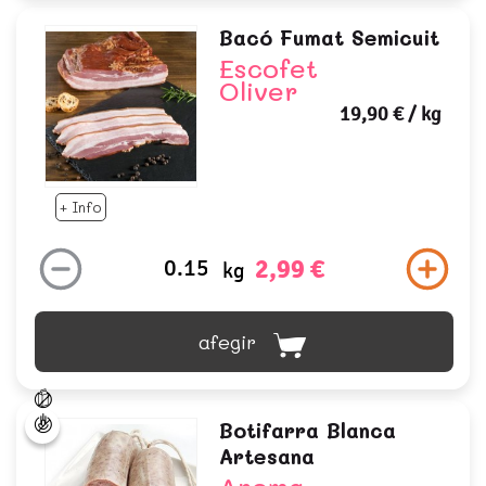
Bacó Fumat Semicuit
Escofet
Oliver
19,90 €
/ kg
+ Info
2,99 €
kg
afegir
Botifarra Blanca
Artesana