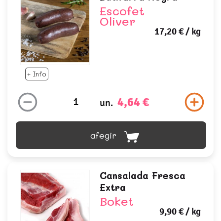
Escofet
Oliver
17,20 €
/ kg
+ Info
4,64 €
un.
afegir
Cansalada Fresca
Extra
Boket
9,90 €
/ kg