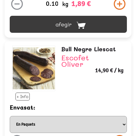
1,89 €
kg
afegir
Bull Negre Llescat
Escofet
Oliver
14,90 €
/ kg
+ Info
Envasat: