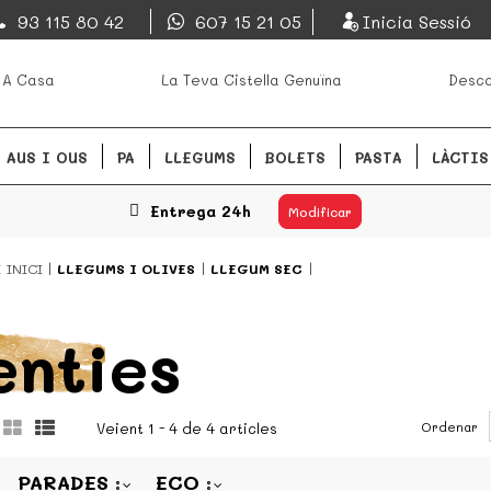
EsDeMercado.com
93 115 80 42
607 15 21 05
Inicia Sessió
s mejores mercados de
EsDeMercado.com te lleva a ca
 A Casa
La Teva Cistella Genuïna
Desca
Barcelona y de productores loc
READ MORE
AUS I OUS
PA
LLEGUMS
BOLETS
PASTA
LÀCTIS
Entrega 24h
Modificar
Í
INICI
LLEGUMS I OLIVES
LLEGUM SEC
enties
Ordenar
Veient 1 - 4 de 4 articles
PARADES
ECO