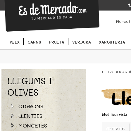
EsDeMercado.com
EsDeMercado.com te lleva a casa los mejores productos de lo
Mercat
Barcelona y de productores locales.
PEIX
CARNS
FRUITA
VERDURA
XARCUTERIA
ET TROBES AQU
LLEGUMS I
OLIVES
Ll
CIGRONS
LLENTIES
Modificar vista
MONGETES
FILTER BY: