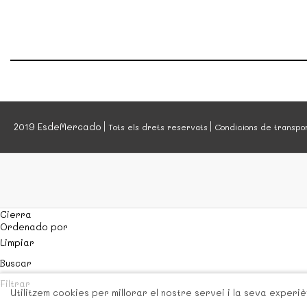
2019 EsdeMercado
Tots els drets reservats
Condicions de transpo
Cierra
Ordenado por
Limpiar
Buscar
Filtrar
Utilitzem cookies per millorar el nostre servei i la seva exper