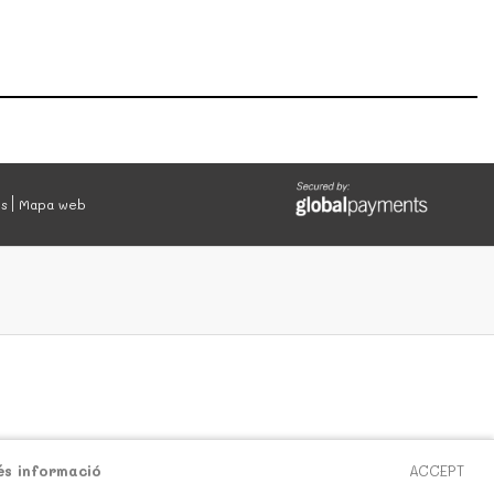
es
Mapa web
és informació
ACCEPT