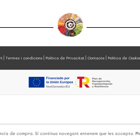
rt
Termes i condicions
Política de Privacitat
Contacte
Política de Cooki
iència de compra. Si continua navegant entenem que les accepta.
M