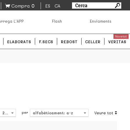
0
Compra
ES
CA
sa los mejores productos de los mejores mercados de
rrega L'APP
Flash
Enviaments
ales.
READ MORE
Novetat
ELABORATS
F.SECS
REBOST
CELLER
VERITAS
per
24
alfabèticament: a-z
Veure tot