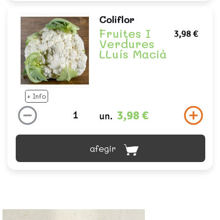
Coliflor
Fruites I
3,98 €
Verdures
LLuís Macià
+ Info
3,98 €
un.
afegir