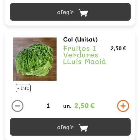
afegir
Col (unitat)
Fruites I
2,50 €
Verdures
LLuís Macià
+ Info
2,50 €
un.
afegir