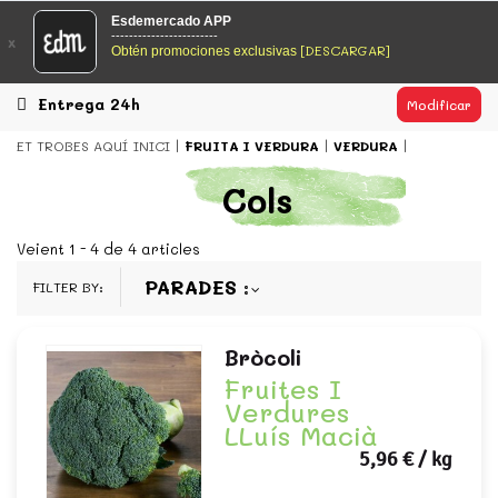
EsDeMercado.com
Esdemercado APP
------------------------
x
[DESCARGAR]
Obtén promociones exclusivas
EsDeMercado.com te lleva a casa los mejores productos de
los mejores mercados de Barcelona y de productores
locales.
Entrega 24h
Modificar
READ MORE
ET TROBES AQUÍ
INICI
FRUITA I VERDURA
VERDURA
EsDeMercado.com
Cols
EsDeMercado.com te lleva a casa los mejores productos de
los mejores mercados de Barcelona y de productores
Veient 1 - 4 de 4 articles
locales.
PARADES
FILTER BY:
READ MORE
Bròcoli
Fruites I
Verdures
LLuís Macià
5,96 €
/ kg