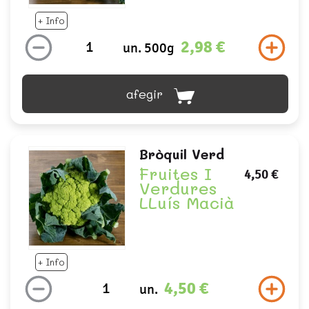
+ Info
2,98 €
un. 500g
afegir
Bròquil Verd
Fruites I
4,50 €
Verdures
LLuís Macià
+ Info
4,50 €
un.