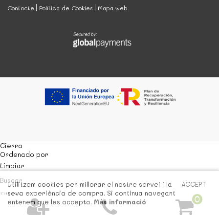
Contacte
Política de Cookies
Mapa web
Cierra
Ordenado por
Limpiar
Buscar
Utilitzem cookies per millorar el nostre servei i la
ACCEPT
seva experiència de compra. Si continua navegant
Filtrar
0
entenem que les accepta.
Més informació