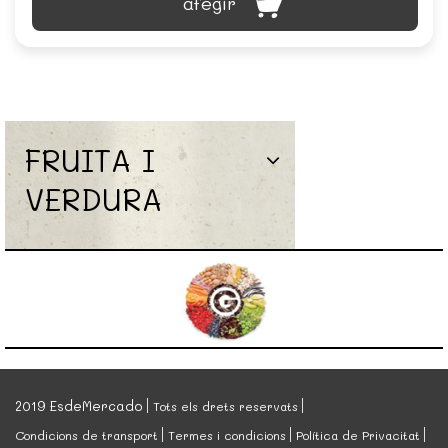
afegir
FRUITA I
VERDURA
2019 EsdeMercado
Tots els drets reservats
Condicions de transport
Termes i condicions
Política de Privacitat