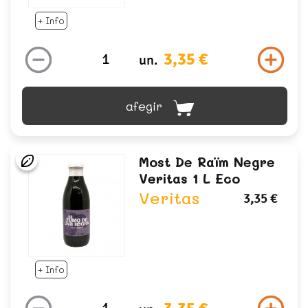
+ Info
3,35 €
un.
afegir
Most De Raïm Negre
Veritas 1 L Eco
Veritas
3,35 €
+ Info