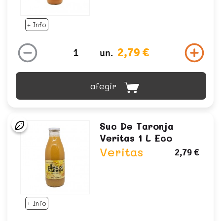
+ Info
2,79 €
un.
afegir
Suc De Taronja
Veritas 1 L Eco
Veritas
2,79 €
+ Info