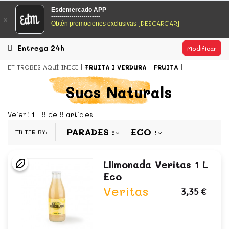
EsDeMercado.com
Esdemercado APP
------------------------
x
[DESCARGAR]
Obtén promociones exclusivas
EsDeMercado.com te lleva a casa los mejores productos de
los mejores mercados de Barcelona y de productores
locales.
Entrega 24h
Modificar
READ MORE
ET TROBES AQUÍ
INICI
FRUITA I VERDURA
FRUITA
EsDeMercado.com
Sucs Naturals
EsDeMercado.com te lleva a casa los mejores productos de
los mejores mercados de Barcelona y de productores
Veient 1 - 8 de 8 articles
locales.
PARADES
ECO
FILTER BY:
READ MORE
Llimonada Veritas 1 L
Eco
Veritas
3,35 €