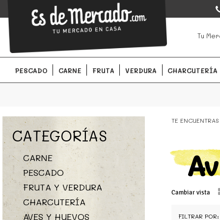
EsDeMercado.com
EsDeMercado.com
te lleva a casa los mejores productos de l
Tu Mer
Barcelona y de productores locales.
PESCADO
CARNE
FRUTA
VERDURA
CHARCUTERÍA
TE ENCUENTRAS
CATEGORÍAS
Av
CARNE
PESCADO
FRUTA Y VERDURA
Cambiar vista
CHARCUTERÍA
AVES Y HUEVOS
FILTRAR POR: