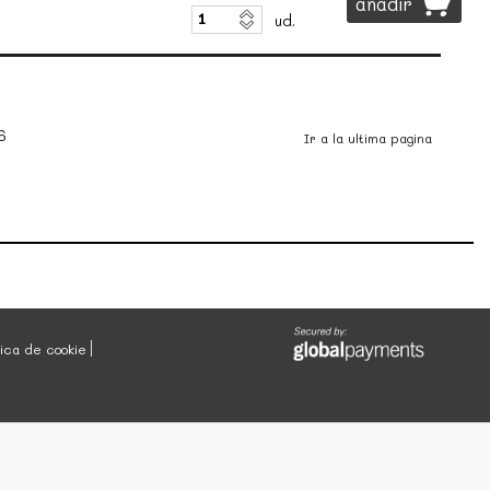
añadir
ud.
6
Ir a la ultima pagina
tica de cookie