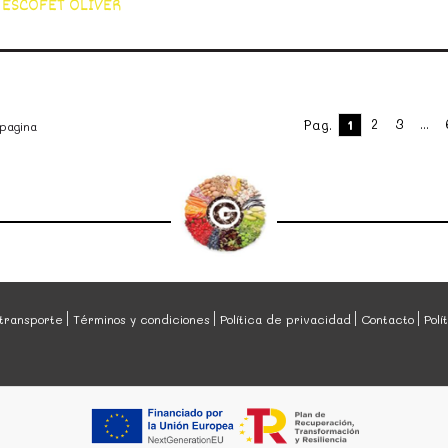
ESCOFET OLIVER
2
3
...
Pag.
1
 pagina
transporte
Términos y condiciones
Política de privacidad
Contacto
Polí