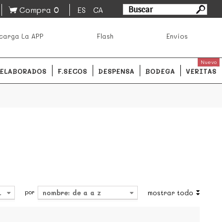
0
Compra
ES
CA
asa los mejores productos de los mejores mercados de
carga La APP
Flash
Envíos
ales.
READ MORE
Nuevo
ELABORADOS
F.SECOS
DESPENSA
BODEGA
VERITAS
por
4
nombre: de a a z
mostrar todo