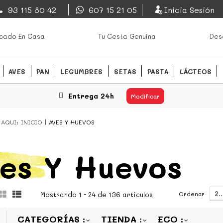
EsDeMercado.com
93 115 80 42
607 15 21 05
Inicia Sesión
os mejores mercados de
EsDeMercado.com
te lleva a c
cado En Casa
Tu Cesta Genuina
Des
Barcelona y de productores loc
READ MORE
AVES
PAN
LEGUMBRES
SETAS
PASTA
LÁCTEOS
Entrega 24h
Modificar
 AQUI:
INICIO
AVES Y HUEVOS
es Y Huevos
2
Ordenar
Mostrando 1 - 24 de 136 artículos
CATEGORÍAS
TIENDA
ECO