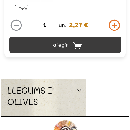
+ Info
2,27 €
un.
afegir
LLEGUMS I
OLIVES