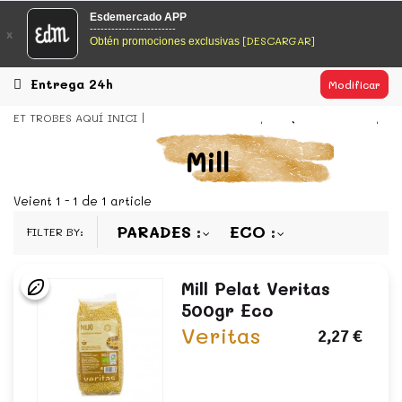
EsDeMercado.com
Esdemercado APP
------------------------
x
[DESCARGAR]
Obtén promociones exclusivas
EsDeMercado.com te lleva a casa los mejores productos de
los mejores mercados de Barcelona y de productores
locales.
Entrega 24h
Modificar
READ MORE
ET TROBES AQUÍ
INICI
LLEGUMS I OLIVES
ARRÒS I CEREALS
EsDeMercado.com
Mill
EsDeMercado.com te lleva a casa los mejores productos de
los mejores mercados de Barcelona y de productores
Veient 1 - 1 de 1 article
locales.
PARADES
ECO
FILTER BY:
READ MORE
Mill Pelat Veritas
500gr Eco
Veritas
2,27 €