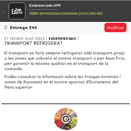
EsDeMercado.com
Esdemercado APP
------------------------
x
[DESCARGAR]
Obtén promociones exclusivas
EsDeMercado.com te lleva a casa los mejores productos de
los mejores mercados de Barcelona y de productores
locales.
Entrega 24h
Modificar
READ MORE
ET TROBES AQUÍ
INICI
ESDEMERCADO
TRANSPORT REFRIGERAT
EsDeMercado.com
El transport es farà sempre refrigerat amb transport propi
a les zones que cobreixi el nostre transport o per Seur Frío,
EsDeMercado.com te lleva a casa los mejores productos de
per garantir la màxima qualitat en el transport de la
los mejores mercados de Barcelona y de productores
comanda.
locales.
Podeu consultar la informació sobre les franges horàries i
READ MORE
zones de lliurament en el nostre apartat d'Enviaments del
Menú superior.