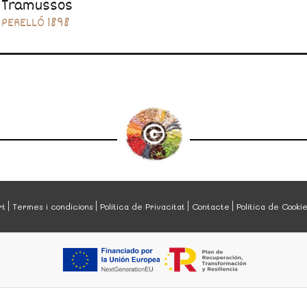
Tramussos
PERELLÓ 1898
rt
Termes i condicions
Política de Privacitat
Contacte
Política de Cooki