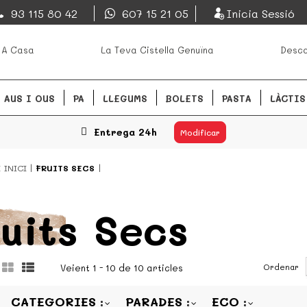
EsDeMercado.com
93 115 80 42
607 15 21 05
Inicia Sessió
s mejores mercados de
EsDeMercado.com te lleva a ca
 A Casa
La Teva Cistella Genuïna
Desca
Barcelona y de productores loc
READ MORE
AUS I OUS
PA
LLEGUMS
BOLETS
PASTA
LÀCTIS
Entrega 24h
Modificar
Í
INICI
FRUITS SECS
uits Secs
Ordenar
Veient 1 - 10 de 10 articles
CATEGORIES
PARADES
ECO