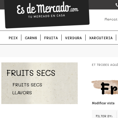
EsDeMercado.com
EsDeMercado.com te lleva a casa los mejores productos de lo
Mercat
Barcelona y de productores locales.
PEIX
CARNS
FRUITA
VERDURA
XARCUTERIA
ET TROBES AQU
FRUITS SECS
Fr
FRUITS SECS
LLAVORS
Modificar vista
FILTER BY: