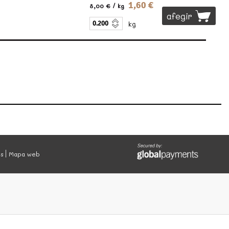
1,60 €
8,00 €
/ kg
afegir
kg
es
Mapa web