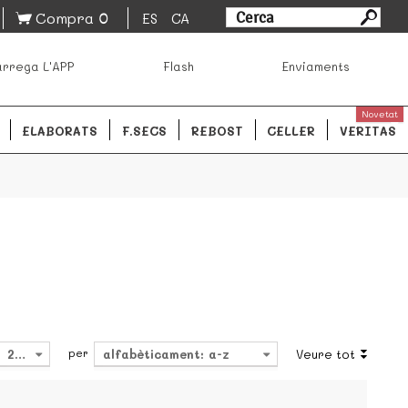
0
Compra
ES
CA
sa los mejores productos de los mejores mercados de
rrega L'APP
Flash
Enviaments
ales.
READ MORE
Novetat
ELABORATS
F.SECS
REBOST
CELLER
VERITAS
per
24
alfabèticament: a-z
Veure tot