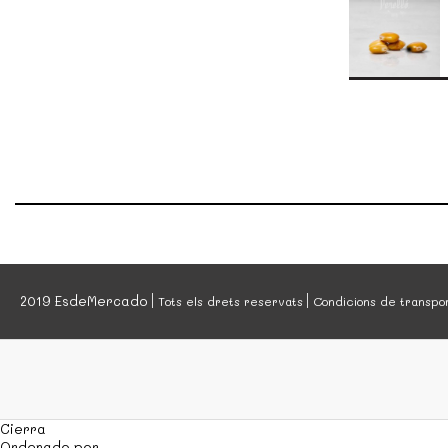
2019 EsdeMercado
Tots els drets reservats
Condicions de transpo
Cierra
Ordenado por