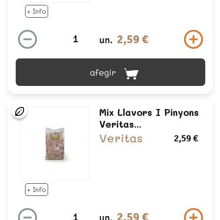
+ Info
2,59 €
un.
afegir
Mix Llavors I Pinyons
Veritas...
Veritas
2,59 €
+ Info
2,59 €
un.