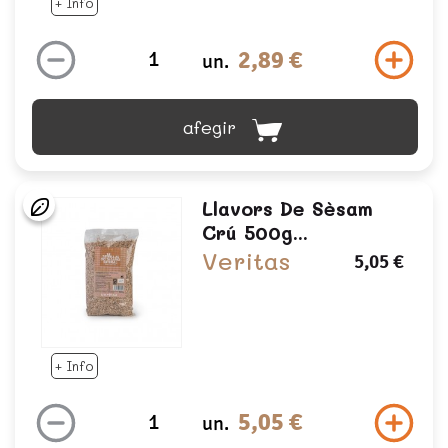
+ Info
2,89 €
un.
afegir
Llavors De Sèsam
Crú 500g...
Veritas
5,05 €
+ Info
5,05 €
un.