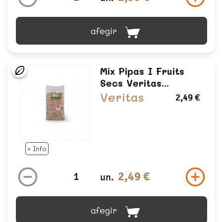
afegir
Mix Pipas I Fruits
Secs Veritas...
Veritas
2,49 €
+ Info
2,49 €
un.
afegir