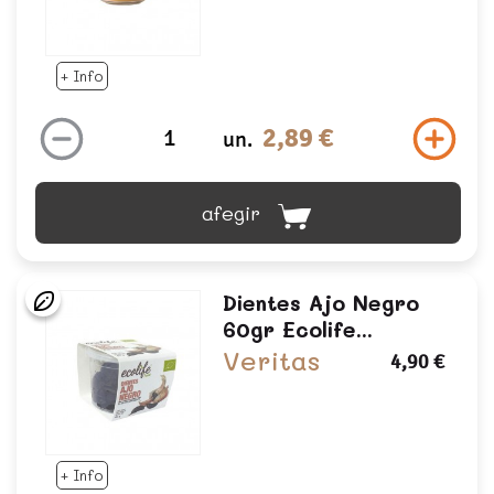
+ Info
2,89 €
un.
afegir
Dientes Ajo Negro
60gr Ecolife...
Veritas
4,90 €
+ Info