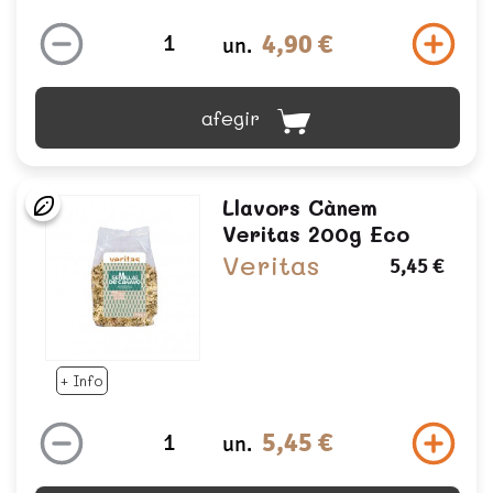
4,90 €
un.
afegir
Llavors Cànem
Veritas 200g Eco
Veritas
5,45 €
+ Info
5,45 €
un.