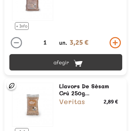
+ Info
3,25 €
un.
afegir
Llavors De Sèsam
Crú 250g...
Veritas
2,89 €