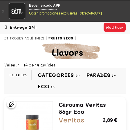
EsDeMercado.com
Esdemercado APP
------------------------
x
[DESCARGAR]
Obtén promociones exclusivas
EsDeMercado.com te lleva a casa los mejores productos de
los mejores mercados de Barcelona y de productores
locales.
Entrega 24h
Modificar
READ MORE
ET TROBES AQUÍ
INICI
FRUITS SECS
EsDeMercado.com
Llavors
EsDeMercado.com te lleva a casa los mejores productos de
los mejores mercados de Barcelona y de productores
Veient 1 - 14 de 14 articles
locales.
CATEGORIES
PARADES
FILTER BY:
READ MORE
ECO
Cúrcuma Veritas
85gr Eco
Veritas
2,89 €