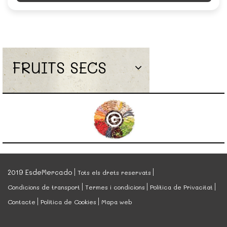
FRUITS SECS
2019 EsdeMercado
Tots els drets reservats
Condicions de transport
Termes i condicions
Política de Privacitat
Contacte
Política de Cookies
Mapa web