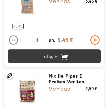
Veritas
3,45 €
+ Info
3,45 €
un.
afegir
Mix De Pipes I
Fruites Veritas...
Veritas
2,59 €