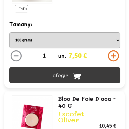
+ Info
Tamany:
7,50 €
un.
afegir
Bloc De Foie D'oca -
40 G
Escofet
Oliver
10,45 €