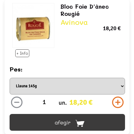
Bloc Foie D'ànec
Rougié
Avinova
18,20 €
+ Info
Pes:
18,20 €
un.
afegir