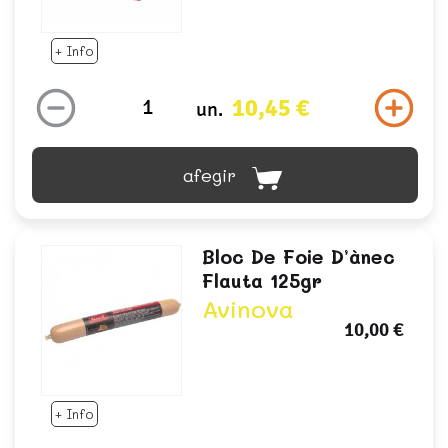
+ Info
10,45 €
un.
afegir
Bloc De Foie D’ànec
Flauta 125gr
Avinova
10,00 €
+ Info