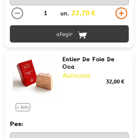
22,70 €
un.
afegir
Entier De Foie De
Oca
Avinova
32,00 €
+ Info
Pes: