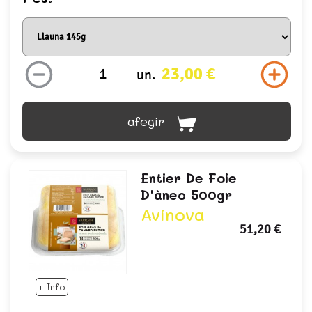
23,00 €
un.
afegir
Entier De Foie
D'ànec 500gr
Avinova
51,20 €
+ Info