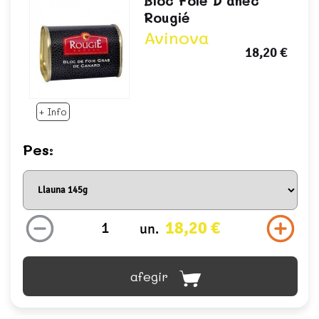
Bloc Foie D'ànec
Rougié
Avinova
18,20 €
+ Info
Pes:
18,20 €
un.
afegir