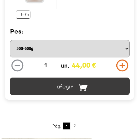
+ Info
Pes:
44,00 €
un.
afegir
2
Pàg.
1