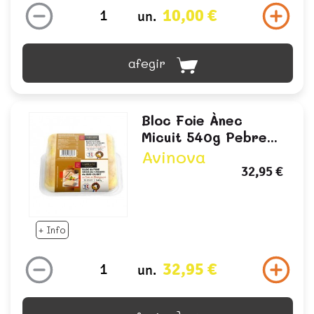
10,00 €
un.
afegir
Bloc Foie Ànec
Micuit 540g Pebre...
Avinova
32,95 €
+ Info
32,95 €
un.