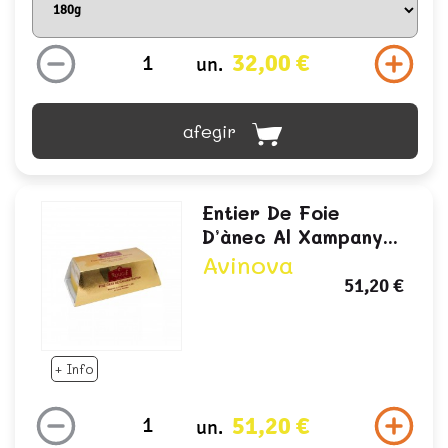
32,00 €
un.
afegir
Entier De Foie
D’ànec Al Xampany...
Avinova
51,20 €
+ Info
51,20 €
un.