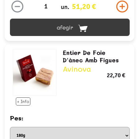
51,20 €
un.
afegir
Entier De Foie
D'ànec Amb Figues
Avinova
22,70 €
+ Info
Pes: