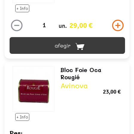
+ Info
29,00 €
un.
afegir
Bloc Foie Oca
Rougié
Avinova
23,00 €
+ Info
Pes: