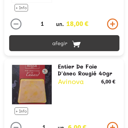
+ Info
18,00 €
un.
afegir
Entier De Foie
D’ànec Rougié 40gr
Avinova
6,00 €
+ Info
6,00 €
un.