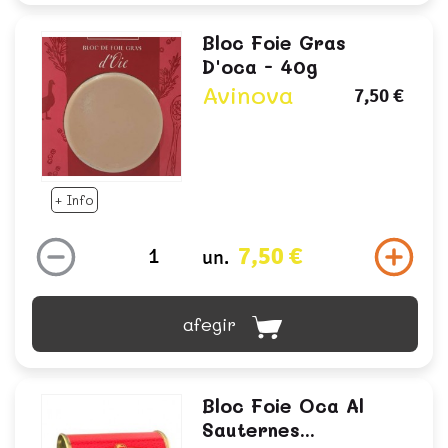
Bloc Foie Gras
D'oca - 40g
Avinova
7,50 €
+ Info
7,50 €
un.
afegir
Bloc Foie Oca Al
Sauternes...