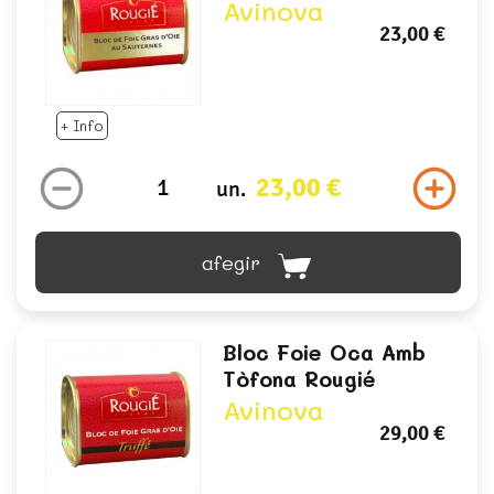
Avinova
23,00 €
+ Info
23,00 €
un.
afegir
Bloc Foie Oca Amb
Tòfona Rougié
Avinova
29,00 €