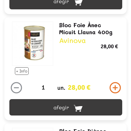
afegir
Bloc Foie Ànec
Micuit Llauna 400g
Avinova
28,00 €
+ Info
28,00 €
un.
afegir