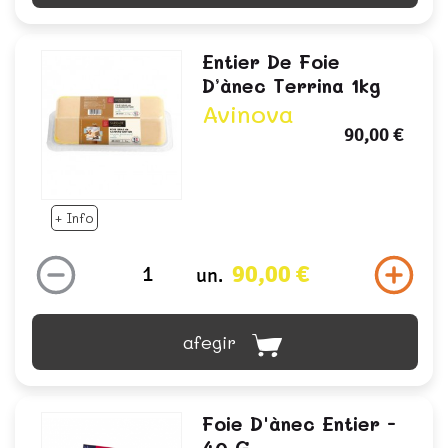
Entier De Foie
D’ànec Terrina 1kg
Avinova
90,00 €
+ Info
90,00 €
un.
afegir
Foie D'ànec Entier -
40 G