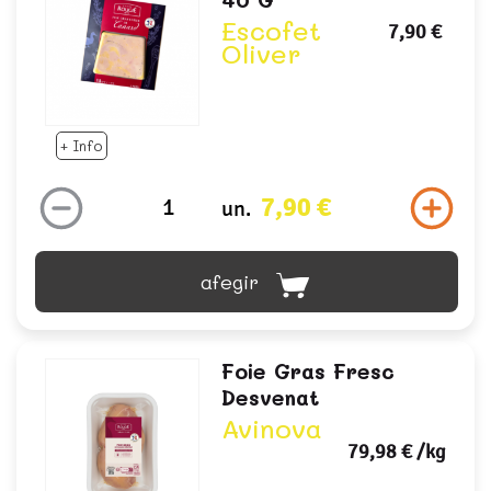
Escofet
7,90 €
Oliver
+ Info
7,90 €
un.
afegir
Foie Gras Fresc
Desvenat
Avinova
79,98 €
/kg