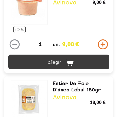
Avinova
9,00 €
+ Info
9,00 €
un.
afegir
Entier De Foie
D’ànec Lòbul 180gr
Avinova
18,00 €