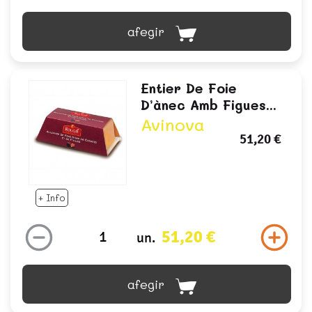
afegir
Entier De Foie
D’ànec Amb Figues...
Avinova
51,20 €
+ Info
51,20 €
un.
afegir