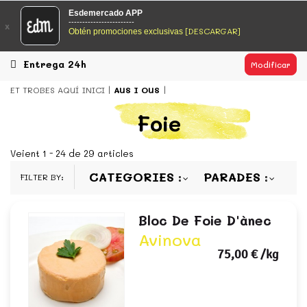
EsDeMercado.com
Esdemercado APP
------------------------
x
[DESCARGAR]
Obtén promociones exclusivas
EsDeMercado.com te lleva a casa los mejores productos de
los mejores mercados de Barcelona y de productores
locales.
Entrega 24h
Modificar
READ MORE
ET TROBES AQUÍ
INICI
AUS I OUS
EsDeMercado.com
Foie
EsDeMercado.com te lleva a casa los mejores productos de
los mejores mercados de Barcelona y de productores
Veient 1 - 24 de 29 articles
locales.
CATEGORIES
PARADES
FILTER BY:
READ MORE
Bloc De Foie D'ànec
Avinova
75,00 €
/kg