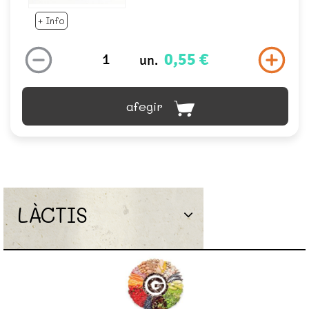
+ Info
0,55 €
un.
afegir
LÀCTIS