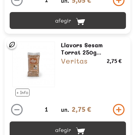
5,05 €
un.
afegir
Llavors Sesam
Torrat 250g...
Veritas
2,75 €
+ Info
2,75 €
un.
afegir