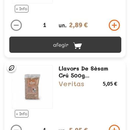
+ Info
2,89 €
un.
afegir
Llavors De Sèsam
Crú 500g...
Veritas
5,05 €
+ Info