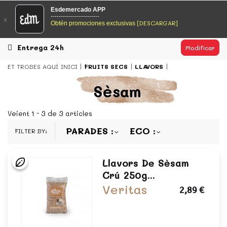
EsDeMercado.com
Esdemercado APP
------------------------
x
[DESCARGAR]
Obtén promociones exclusivas
EsDeMercado.com te lleva a casa los mejores productos de
los mejores mercados de Barcelona y de productores
locales.
Entrega 24h
Modificar
READ MORE
ET TROBES AQUÍ
INICI
FRUITS SECS
LLAVORS
EsDeMercado.com
Sèsam
EsDeMercado.com te lleva a casa los mejores productos de
los mejores mercados de Barcelona y de productores
Veient 1 - 3 de 3 articles
locales.
PARADES
ECO
FILTER BY:
READ MORE
Llavors De Sèsam
Crú 250g...
Veritas
2,89 €