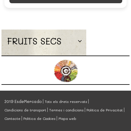
FRUITS SECS
2019 EsdeMercado
Tots els drets reservats
Condicions de transport
Termes i condicions
Política de Privacitat
Contacte
Política de Cookies
Mapa web