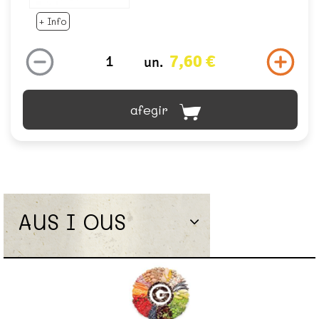
+ Info
7,60 €
un.
afegir
AUS I OUS