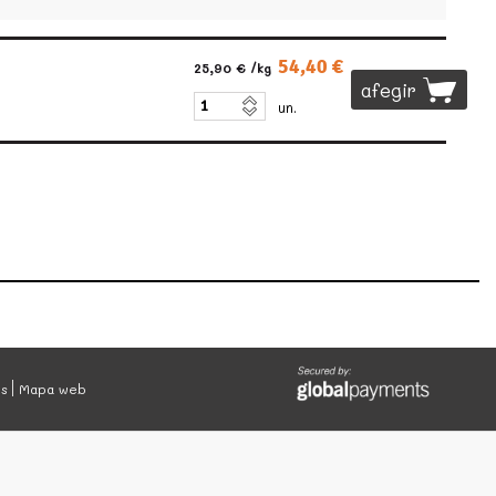
54,40 €
25,90 €
/kg
afegir
un.
es
Mapa web