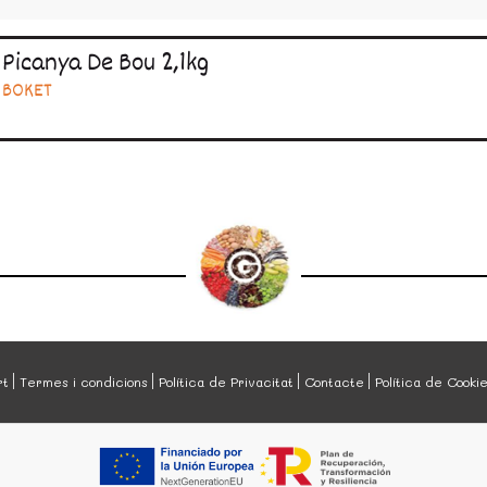
Picanya De Bou 2,1kg
BOKET
rt
Termes i condicions
Política de Privacitat
Contacte
Política de Cooki