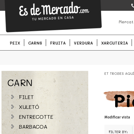
EsDeMercado.com
EsDeMercado.com te lleva a casa los mejores productos de lo
Mercat
Barcelona y de productores locales.
PEIX
CARNS
FRUITA
VERDURA
XARCUTERIA
ET TROBES AQU
CARN
Pi
FILET
XULETÓ
ENTRECOTTE
Modificar vista
BARBACOA
FILTER BY: