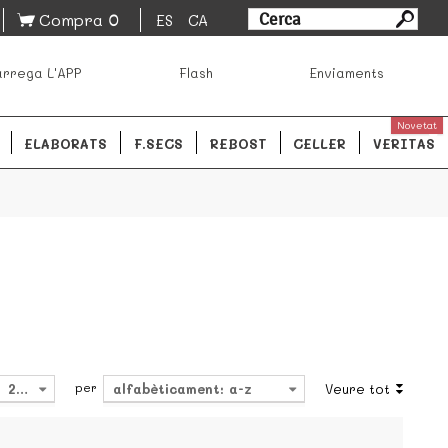
0
Compra
ES
CA
sa los mejores productos de los mejores mercados de
rrega L'APP
Flash
Enviaments
ales.
READ MORE
Novetat
ELABORATS
F.SECS
REBOST
CELLER
VERITAS
per
24
alfabèticament: a-z
Veure tot