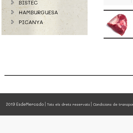
BISTEC
HAMBURGUESA
PICANYA
2019 EsdeMercado
Tots els drets reservats
Condicions de transpo