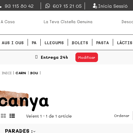
EsDeMercado.com
93 115 80 42
607 15 21 05
Inicia Sessió
s mejores mercados de
EsDeMercado.com te lleva a ca
 A Casa
La Teva Cistella Genuïna
Desca
Barcelona y de productores loc
READ MORE
AUS I OUS
PA
LLEGUMS
BOLETS
PASTA
LÀCTIS
Entrega 24h
Modificar
Í
INICI
CARN
BOU
canya
Ordenar
Veient 1 - 1 de 1 article
PARADES