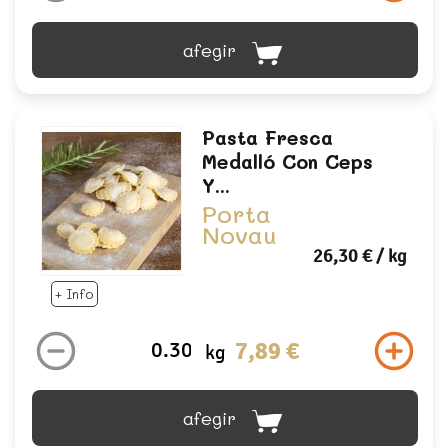
afegir
Pasta Fresca
Medalló Con Ceps
Y...
Porta
Novau
26,30 €
/ kg
+ Info
7,89 €
kg
afegir