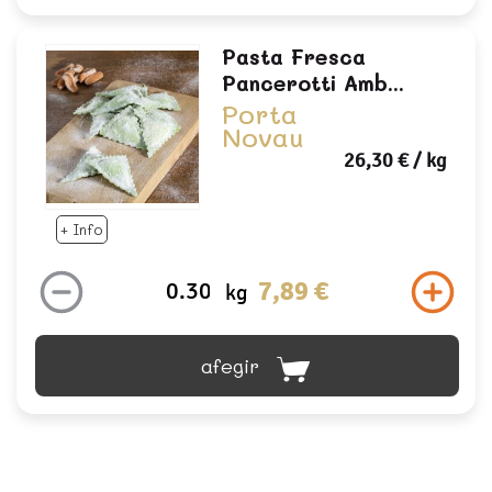
Pasta Fresca
Pancerotti Amb...
Porta
Novau
26,30 €
/ kg
+ Info
7,89 €
kg
afegir