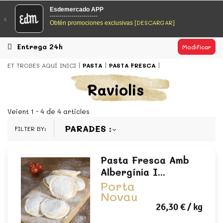
EsDeMercado.com
Esdemercado APP
------------------------
x
[DESCARGAR]
Obtén promociones exclusivas
EsDeMercado.com te lleva a casa los mejores productos de
los mejores mercados de Barcelona y de productores
locales.
Entrega 24h
Modificar
READ MORE
ET TROBES AQUÍ
INICI
PASTA
PASTA FRESCA
EsDeMercado.com
Raviolis
EsDeMercado.com te lleva a casa los mejores productos de
los mejores mercados de Barcelona y de productores
Veient 1 - 4 de 4 articles
locales.
PARADES
FILTER BY:
READ MORE
Pasta Fresca Amb
Albergínia I...
Porta
Novau
26,30 €
/ kg