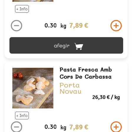
+ Info
7,89 €
kg
afegir
Pasta Fresca Amb
Cors De Carbassa
Porta
Novau
26,30 €
/ kg
+ Info
7,89 €
kg