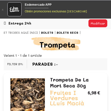
EsDeMercado.com
Esdemercado APP
------------------------
x
[DESCARGAR]
Obtén promociones exclusivas
EsDeMercado.com te lleva a casa los mejores productos de
los mejores mercados de Barcelona y de productores
locales.
Entrega 24h
Modificar
READ MORE
ET TROBES AQUÍ
INICI
BOLETS
BOLETS SECS
EsDeMercado.com
Trompeta
EsDeMercado.com te lleva a casa los mejores productos de
los mejores mercados de Barcelona y de productores
Veient 1 - 1 de 1 article
locales.
PARADES
FILTER BY:
READ MORE
Trompeta De La
Mort Seca 30g
Fruites I
6,98 €
Verdures
LLuís Macià