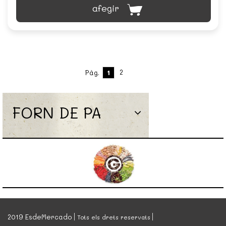
afegir
2
Pàg.
1
FORN DE PA
2019 EsdeMercado
Tots els drets reservats