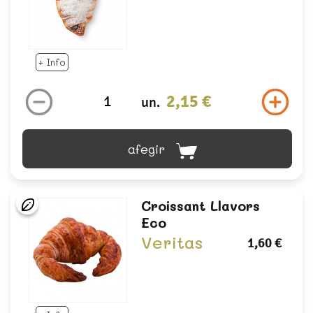
+ Info
2,15 €
un.
afegir
Croissant Llavors
Eco
Veritas
1,60 €