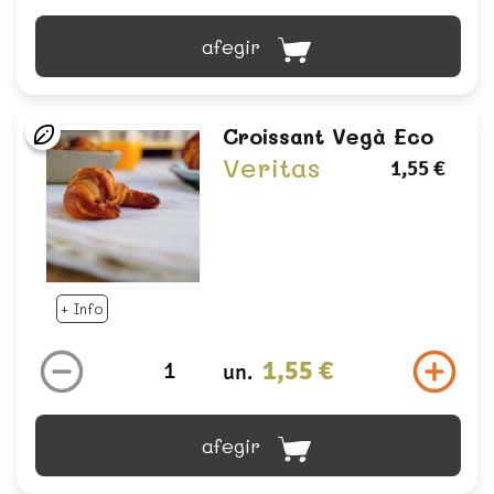
afegir
Croissant Vegà Eco
Veritas
1,55 €
+ Info
1,55 €
un.
afegir