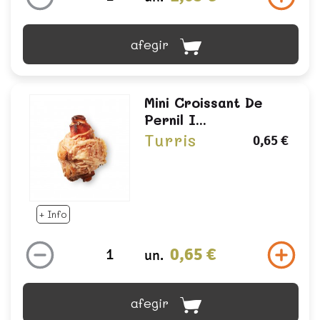
afegir
Mini Croissant De
Pernil I...
Turris
0,65 €
+ Info
0,65 €
un.
afegir