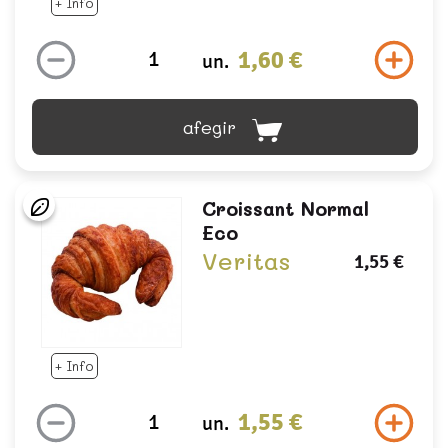
+ Info
1,60 €
un.
afegir
Croissant Normal
Eco
Veritas
1,55 €
+ Info
1,55 €
un.