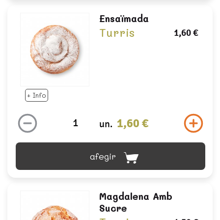
Ensaïmada
Turris
1,60 €
+ Info
1,60 €
un.
afegir
Magdalena Amb
Sucre