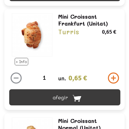
Mini Croissant
Frankfurt (unitat)
Turris
0,65 €
+ Info
0,65 €
un.
afegir
Mini Croissant
Normal (unitat)