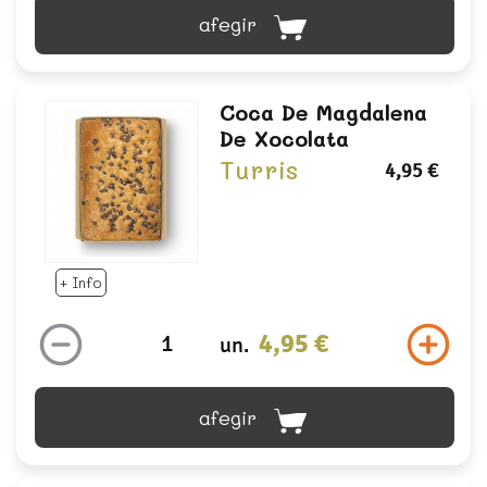
afegir
Coca De Magdalena
De Xocolata
Turris
4,95 €
+ Info
4,95 €
un.
afegir