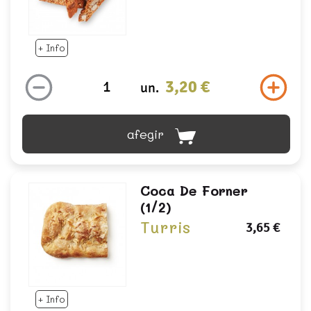
+ Info
3,20 €
un.
afegir
Coca De Forner
(1/2)
Turris
3,65 €
+ Info