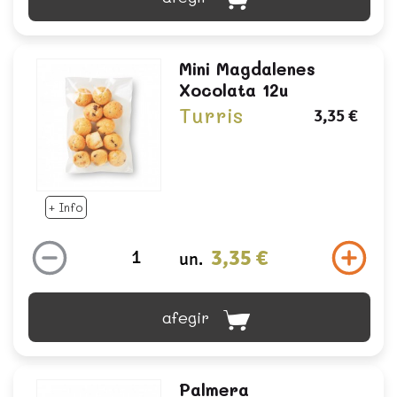
Mini Magdalenes
Xocolata 12u
Turris
3,35 €
+ Info
3,35 €
un.
afegir
Palmera