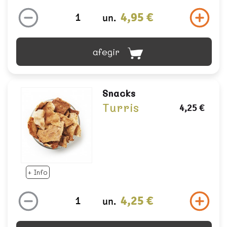
4,95 €
un.
afegir
Snacks
Turris
4,25 €
+ Info
4,25 €
un.