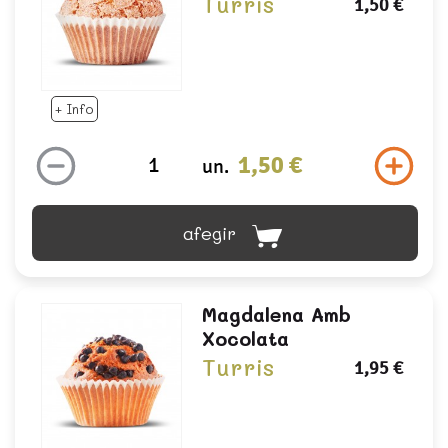
Turris
1,50 €
+ Info
1,50 €
un.
afegir
Magdalena Amb
Xocolata
Turris
1,95 €