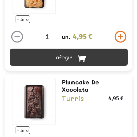
+ Info
4,95 €
un.
afegir
Plumcake De
Xocolata
Turris
4,95 €
+ Info