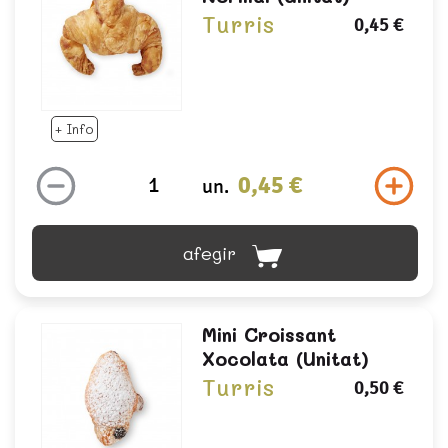
Turris
0,45 €
+ Info
0,45 €
un.
afegir
Mini Croissant
Xocolata (unitat)
Turris
0,50 €