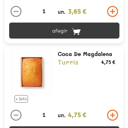
3,65 €
un.
afegir
Coca De Magdalena
Turris
4,75 €
+ Info
4,75 €
un.