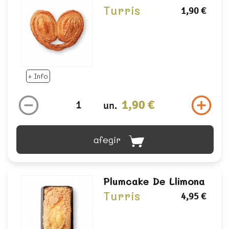
Turris
1,90 €
+ Info
1,90 €
un.
afegir
Plumcake De Llimona
Turris
4,95 €