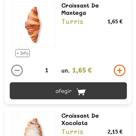
Croissant De
Mantega
Turris
1,65 €
+ Info
1,65 €
un.
afegir
Croissant De
Xocolata
Turris
2,15 €