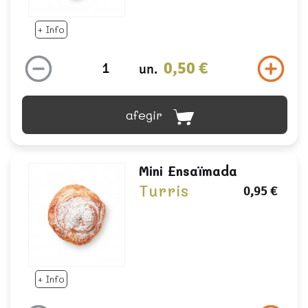
+ Info
0,50 €
un.
afegir
Mini Ensaïmada
Turris
0,95 €
+ Info