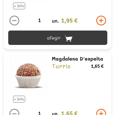
+ Info
1,95 €
un.
afegir
Magdalena D'espelta
Turris
1,65 €
+ Info
1,65 €
un.