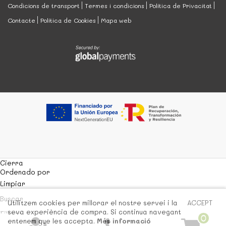
Condicions de transport
Termes i condicions
Política de Privacitat
Contacte
Política de Cookies
Mapa web
Cierra
Ordenado por
Limpiar
Buscar
Utilitzem cookies per millorar el nostre servei i la
ACCEPT
seva experiència de compra. Si continua navegant
Filtrar
0
entenem que les accepta.
Més informació