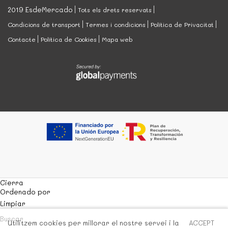
2019 EsdeMercado
Tots els drets reservats
Condicions de transport
Termes i condicions
Política de Privacitat
Contacte
Política de Cookies
Mapa web
Cierra
Ordenado por
Limpiar
Buscar
Utilitzem cookies per millorar el nostre servei i la
ACCEPT