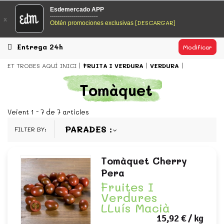
EsDeMercado.com
Esdemercado APP
------------------------
x
[DESCARGAR]
Obtén promociones exclusivas
EsDeMercado.com te lleva a casa los mejores productos de
los mejores mercados de Barcelona y de productores
locales.
Entrega 24h
Modificar
READ MORE
ET TROBES AQUÍ
INICI
FRUITA I VERDURA
VERDURA
EsDeMercado.com
Tomàquet
EsDeMercado.com te lleva a casa los mejores productos de
los mejores mercados de Barcelona y de productores
Veient 1 - 7 de 7 articles
locales.
PARADES
FILTER BY:
READ MORE
Tomàquet Cherry
Pera
Fruites I
Verdures
LLuís Macià
15,92 €
/ kg