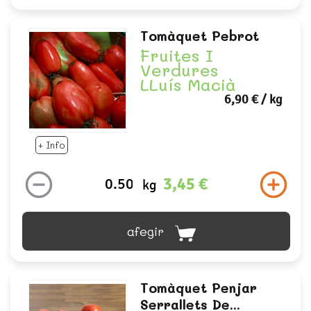
Tomàquet Pebrot
Fruites I
Verdures
LLuís Macià
6,90 €
/ kg
+ Info
3,45 €
kg
afegir
Tomàquet Penjar
Serrallets De...