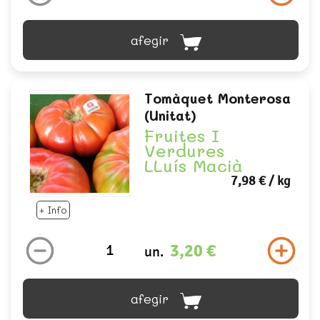
afegir
Tomàquet Monterosa
(unitat)
Fruites I
Verdures
LLuís Macià
7,98 €
/ kg
+ Info
3,20 €
un.
afegir