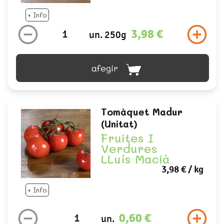
+ Info
3,98 €
un. 250g
afegir
Tomàquet Madur
(unitat)
Fruites I
Verdures
LLuís Macià
3,98 €
/ kg
+ Info
0,60 €
un.