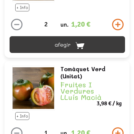
+ Info
1,20 €
un.
afegir
Tomàquet Verd
(unitat)
Fruites I
Verdures
LLuís Macià
3,98 €
/ kg
+ Info
1,20 €
un.