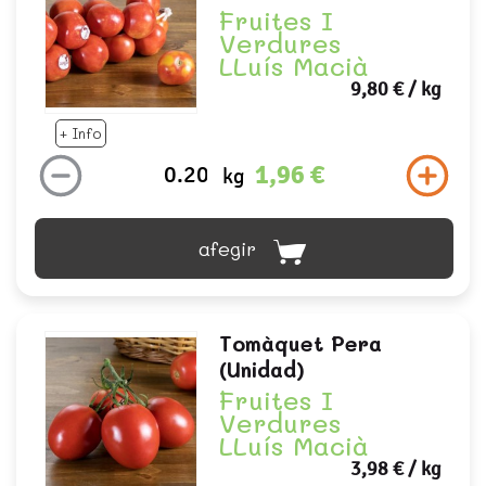
Fruites I
Verdures
LLuís Macià
9,80 €
/ kg
+ Info
1,96 €
kg
afegir
Tomàquet Pera
(unidad)
Fruites I
Verdures
LLuís Macià
3,98 €
/ kg