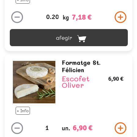
7,18 €
kg
afegir
Formatge St.
Félicien
Escofet
6,90 €
Oliver
+ Info
6,90 €
un.