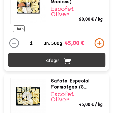
Racions)
Escofet
Oliver
90,00 €
/ kg
+ Info
45,00 €
un. 500g
afegir
Safata Especial
Formatges (6...
Escofet
Oliver
45,00 €
/ kg