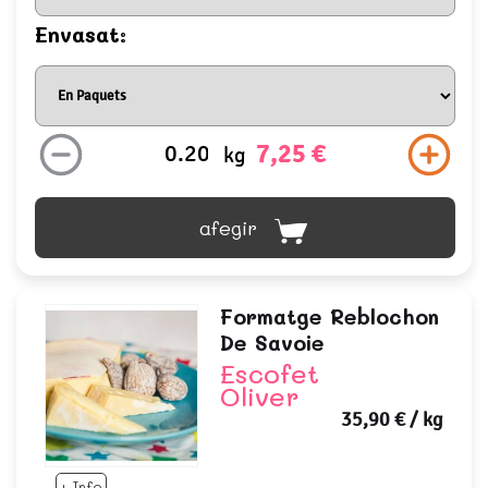
Envasat:
7,25 €
kg
afegir
Formatge Reblochon
De Savoie
Escofet
Oliver
35,90 €
/ kg
+ Info