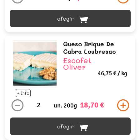
afegir
Queso Brique De
Cabra Loubresac
Escofet
Oliver
46,75 €
/ kg
+ Info
18,70 €
un. 200g
afegir