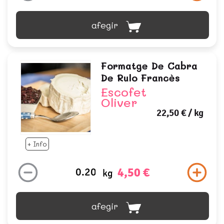
afegir
Formatge De Cabra
De Rulo Francès
Escofet
Oliver
22,50 €
/ kg
+ Info
4,50 €
kg
afegir