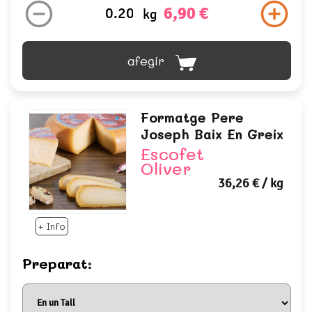
6,90 €
kg
afegir
Formatge Pere
Joseph Baix En Greix
Escofet
Oliver
36,26 €
/ kg
+ Info
Preparat: