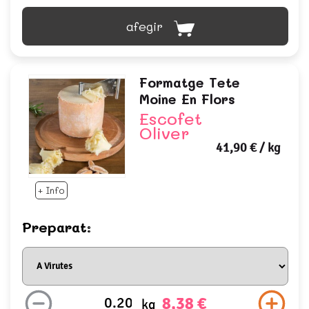
afegir
Formatge Tete
Moine En Flors
Escofet
Oliver
41,90 €
/ kg
+ Info
Preparat:
8,38 €
kg