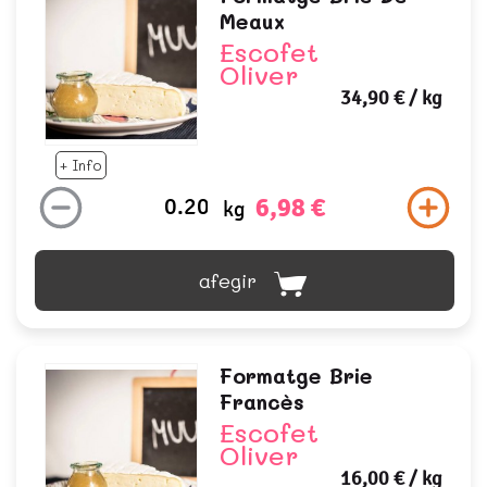
Meaux
Escofet
Oliver
34,90 €
/ kg
+ Info
6,98 €
kg
afegir
Formatge Brie
Francès
Escofet
Oliver
16,00 €
/ kg