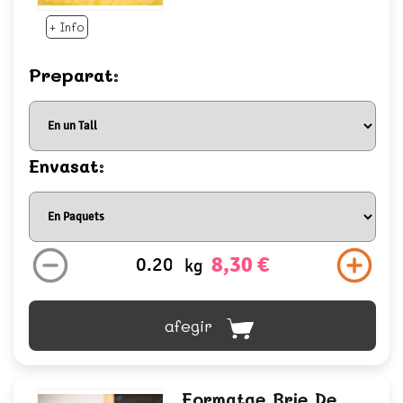
+ Info
Preparat:
Envasat:
8,30 €
kg
afegir
Formatge Brie De