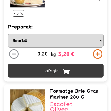
+ Info
Preparat:
3,20 €
kg
afegir
Formatge Brie Gran
Mariner 230 G
Escofet
Oliver