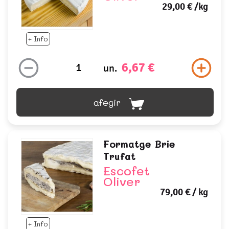
29,00 €
/kg
+ Info
6,67 €
un.
afegir
Formatge Brie
Trufat
Escofet
Oliver
79,00 €
/ kg
+ Info