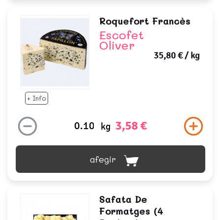
Roquefort Francès
Escofet
Oliver
35,80 €
/ kg
+ Info
3,58 €
kg
afegir
Safata De
Formatges (4