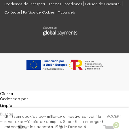
Condicions de transport
Termes i condicions
Política de Privacitat
Contacte
Política de Cookies
Mapa web
Cierra
Ordenado por
Limpiar
Buscar
Utilitzem cookies per millorar el nostre servei i la
ACCEPT
seva experiència de compra. Si continua navegant
Filtrar
0
entenem que les accepta.
Més informació