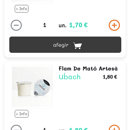
+ Info
1,70 €
un.
afegir
Flam De Mató Artesà
Ubach
1,80 €
+ Info