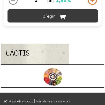
1,80 €
un.
afegir
LÀCTIS
2019 EsdeMercado
Tots els drets reservats