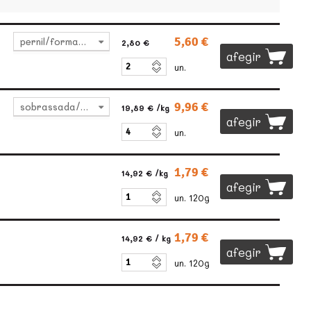
5,60 €
pernil/formatge
2,80 €
afegir
un.
9,96 €
sobrassada/formatge
19,89 €
/kg
afegir
un.
1,79 €
14,92 €
/kg
afegir
un. 120g
1,79 €
14,92 €
/ kg
afegir
un. 120g