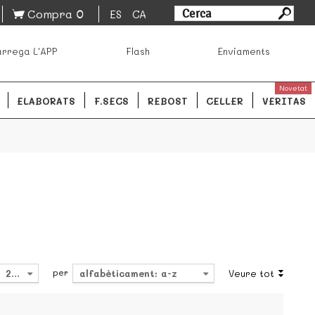
0
Compra
ES
CA
sa los mejores productos de los mejores mercados de
rrega L'APP
Flash
Enviaments
ales.
READ MORE
Novetat
ELABORATS
F.SECS
REBOST
CELLER
VERITAS
per
24
alfabèticament: a-z
Veure tot