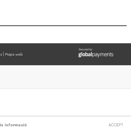
es
Mapa web
és informació
ACCEPT