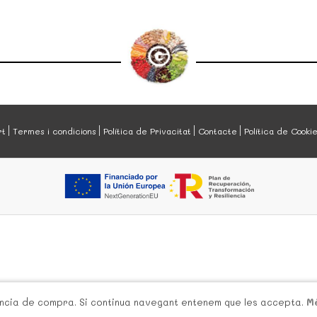
rt
Termes i condicions
Política de Privacitat
Contacte
Política de Cooki
iència de compra. Si continua navegant entenem que les accepta.
M