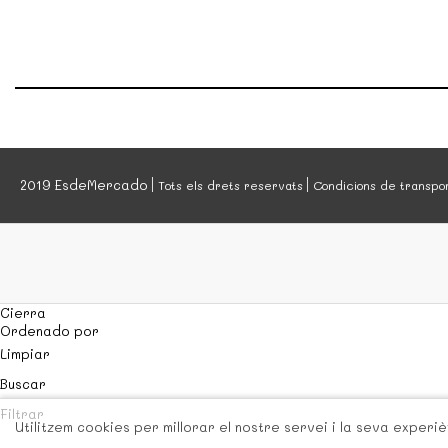
2019 EsdeMercado
Tots els drets reservats
Condicions de transpo
Cierra
Ordenado por
Limpiar
Buscar
Filtrar
Utilitzem cookies per millorar el nostre servei i la seva exper