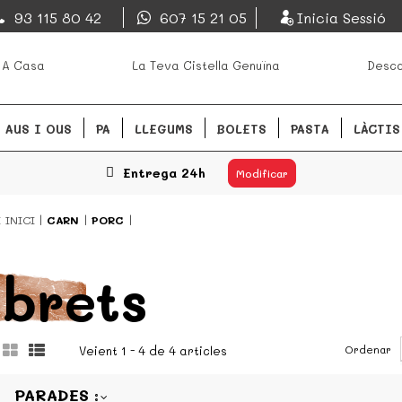
EsDeMercado.com
93 115 80 42
607 15 21 05
Inicia Sessió
s mejores mercados de
EsDeMercado.com te lleva a ca
 A Casa
La Teva Cistella Genuïna
Desca
Barcelona y de productores loc
READ MORE
AUS I OUS
PA
LLEGUMS
BOLETS
PASTA
LÀCTIS
Entrega 24h
Modificar
Í
INICI
CARN
PORC
ibrets
Ordenar
Veient 1 - 4 de 4 articles
PARADES