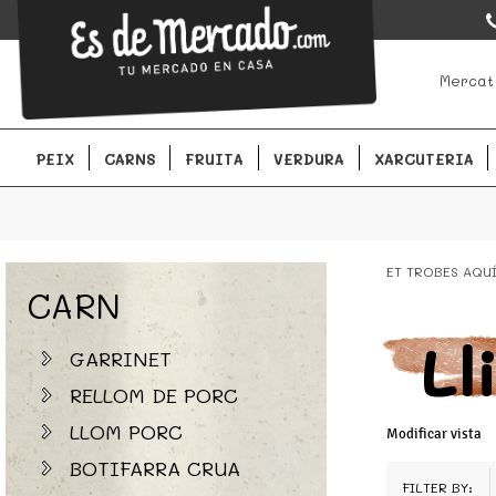
EsDeMercado.com
EsDeMercado.com te lleva a casa los mejores productos de lo
Mercat
Barcelona y de productores locales.
PEIX
CARNS
FRUITA
VERDURA
XARCUTERIA
ET TROBES AQU
CARN
Ll
GARRINET
RELLOM DE PORC
LLOM PORC
Modificar vista
BOTIFARRA CRUA
FILTER BY: