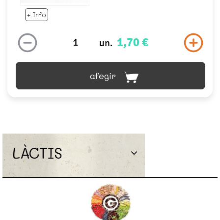
+ Info
1,70 €
un.
afegir
LÀCTIS