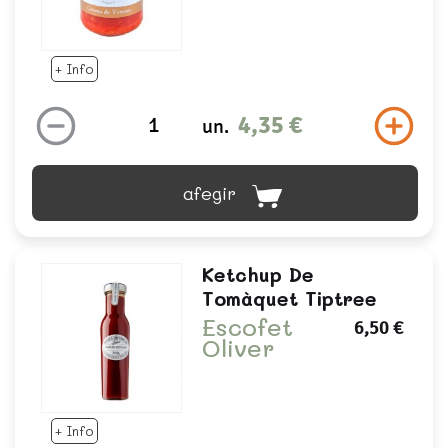
+ Info
4,35 €
un.
afegir
Ketchup De
Tomàquet Tiptree
Escofet
6,50 €
Oliver
+ Info