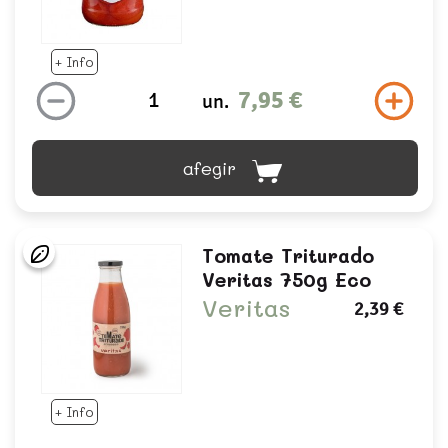
+ Info
7,95 €
un.
afegir
Tomate Triturado
Veritas 750g Eco
Veritas
2,39 €
+ Info