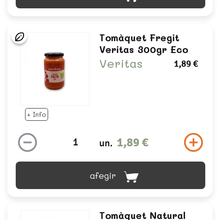
Tomàquet Fregit
Veritas 300gr Eco
Veritas
1,89 €
+ Info
1,89 €
un.
afegir
Tomàquet Natural