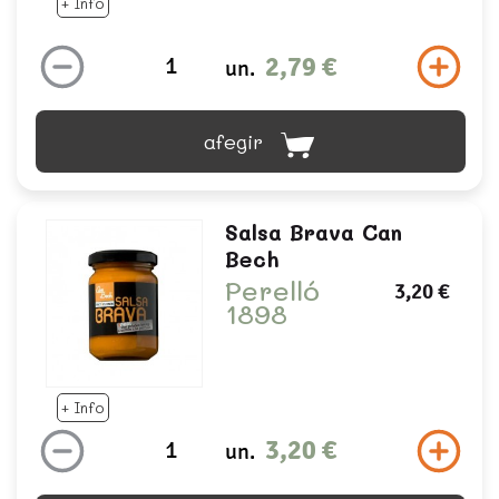
+ Info
2,79 €
un.
afegir
Salsa Brava Can
Bech
Perelló
3,20 €
1898
+ Info
3,20 €
un.