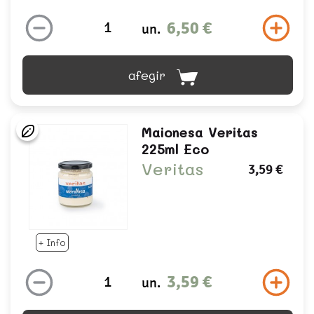
6,50 €
un.
afegir
Maionesa Veritas
225ml Eco
Veritas
3,59 €
+ Info
3,59 €
un.