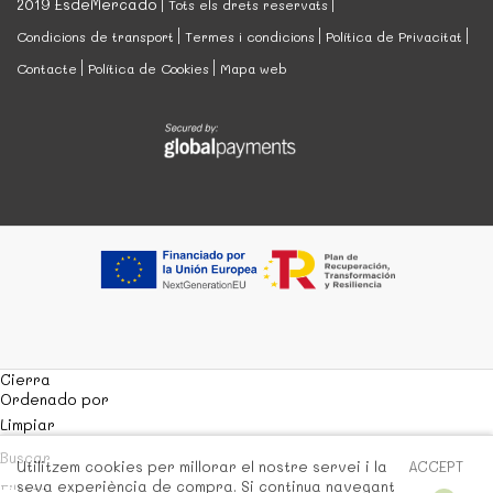
2019 EsdeMercado
Tots els drets reservats
Condicions de transport
Termes i condicions
Política de Privacitat
Contacte
Política de Cookies
Mapa web
Cierra
Ordenado por
Limpiar
Buscar
Utilitzem cookies per millorar el nostre servei i la
ACCEPT
seva experiència de compra. Si continua navegant
Filtrar