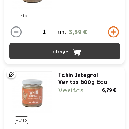
+ Info
3,59 €
un.
afegir
Tahin Integral
Veritas 500g Eco
Veritas
6,79 €
+ Info