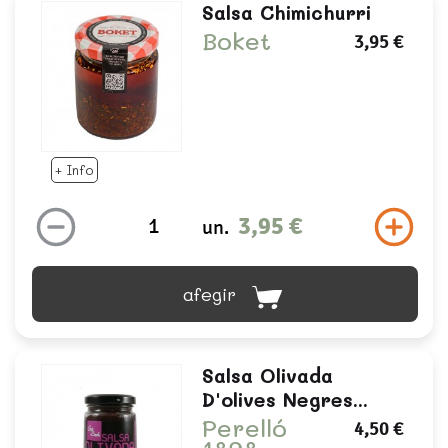
Salsa Chimichurri
Boket
3,95 €
+ Info
3,95 €
un.
afegir
Salsa Olivada
D'olives Negres...
Perelló
4,50 €