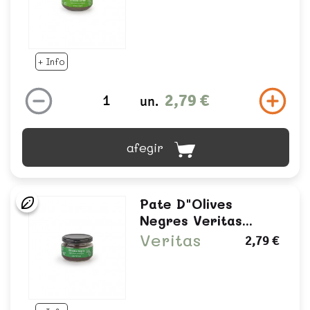
+ Info
2,79 €
un.
afegir
Pate D"olives
Negres Veritas...
Veritas
2,79 €