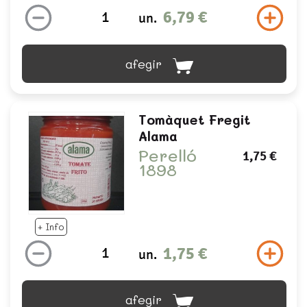
6,79 €
un.
afegir
Tomàquet Fregit
Alama
Perelló
1,75 €
1898
+ Info
1,75 €
un.
afegir