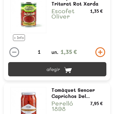
Triturat Rot Xarda
Escofet
1,35 €
Oliver
+ Info
1,35 €
un.
afegir
Tomàquet Sencer
Caprichos Del...
Perelló
7,95 €
1898