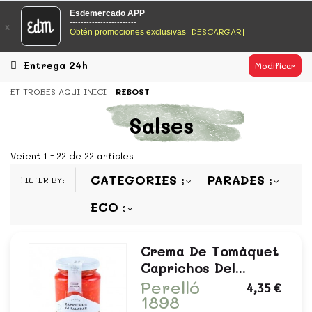
EsDeMercado.com
Esdemercado APP
------------------------
x
[DESCARGAR]
Obtén promociones exclusivas
EsDeMercado.com te lleva a casa los mejores productos de
los mejores mercados de Barcelona y de productores
locales.
Entrega 24h
Modificar
READ MORE
ET TROBES AQUÍ
INICI
REBOST
EsDeMercado.com
Salses
EsDeMercado.com te lleva a casa los mejores productos de
los mejores mercados de Barcelona y de productores
Veient 1 - 22 de 22 articles
locales.
CATEGORIES
PARADES
FILTER BY:
READ MORE
ECO
Crema De Tomàquet
Caprichos Del...
Perelló
4,35 €
1898