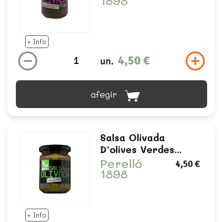
1898
+ Info
4,50 €
un.
afegir
Salsa Olivada
D'olives Verdes...
Perelló
4,50 €
1898
+ Info