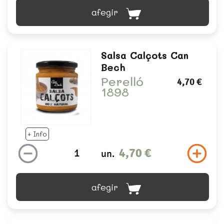
afegir
Salsa Calçots Can
Bech
Perelló
4,70 €
1898
+ Info
4,70 €
un.
afegir