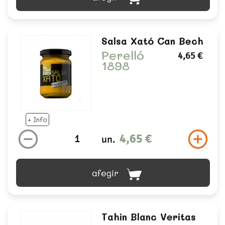
Salsa Xató Can Bech
Perelló
4,65 €
1898
+ Info
4,65 €
un.
afegir
Tahin Blanc Veritas