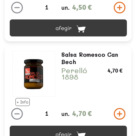
4,50 €
un.
afegir
Salsa Romesco Can
Bech
Perelló
4,70 €
1898
+ Info
4,70 €
un.
afegir