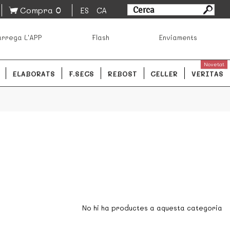
0
Compra
ES
CA
sa los mejores productos de los mejores mercados de
rrega L'APP
Flash
Enviaments
ales.
READ MORE
Novetat
ELABORATS
F.SECS
REBOST
CELLER
VERITAS
No hi ha productes a aquesta categoria