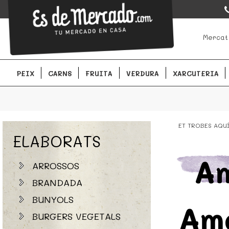
EsDeMercado.com
EsDeMercado.com te lleva a casa los mejores productos de lo
Mercat
Barcelona y de productores locales.
PEIX
CARNS
FRUITA
VERDURA
XARCUTERIA
ET TROBES AQU
ELABORATS
Am
ARROSSOS
BRANDADA
BUNYOLS
Am
BURGERS VEGETALS