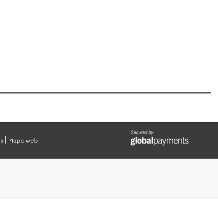
es
Mapa web