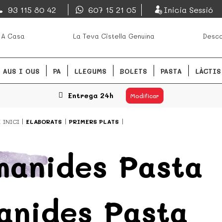
EsDeMercado.com
93 115 80 42
607 15 21 05
Inicia Sessió
s mejores mercados de
EsDeMercado.com te lleva a ca
 A Casa
La Teva Cistella Genuïna
Desca
Barcelona y de productores loc
READ MORE
AUS I OUS
PA
LLEGUMS
BOLETS
PASTA
LÀCTIS
Entrega 24h
Modificar
Í
INICI
ELABORATS
PRIMERS PLATS
anides Pasta
anides Pasta