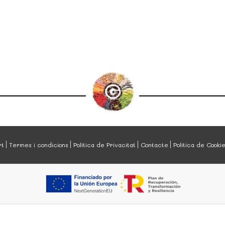
rt
Termes i condicions
Política de Privacitat
Contacte
Política de Cooki