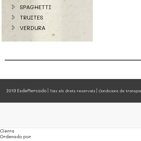
SPAGHETTI
TRUITES
VERDURA
2019 EsdeMercado
Tots els drets reservats
Condicions de transpo
Cierra
Ordenado por