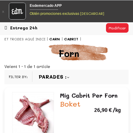
EsDeMercado.com
Esdemercado APP
------------------------
x
[DESCARGAR]
Obtén promociones exclusivas
EsDeMercado.com te lleva a casa los mejores productos de
los mejores mercados de Barcelona y de productores
locales.
Entrega 24h
Modificar
READ MORE
ET TROBES AQUÍ
INICI
CARN
CABRIT
EsDeMercado.com
Forn
EsDeMercado.com te lleva a casa los mejores productos de
los mejores mercados de Barcelona y de productores
Veient 1 - 1 de 1 article
locales.
PARADES
FILTER BY:
READ MORE
Mig Cabrit Per Forn
Boket
26,90 €
/kg