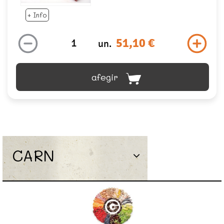
+ Info
51,10 €
un.
afegir
CARN