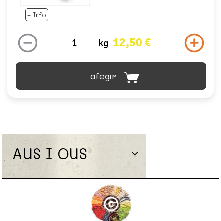
+ Info
12,50 €
kg
afegir
AUS I OUS