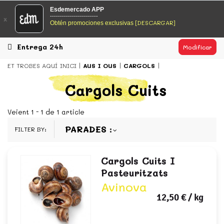
EsDeMercado.com
Esdemercado APP
------------------------
x
[DESCARGAR]
Obtén promociones exclusivas
EsDeMercado.com te lleva a casa los mejores productos de
los mejores mercados de Barcelona y de productores
locales.
Entrega 24h
Modificar
READ MORE
ET TROBES AQUÍ
INICI
AUS I OUS
CARGOLS
EsDeMercado.com
Cargols Cuits
EsDeMercado.com te lleva a casa los mejores productos de
los mejores mercados de Barcelona y de productores
Veient 1 - 1 de 1 article
locales.
PARADES
FILTER BY:
READ MORE
Cargols Cuits I
Pasteuritzats
Avinova
12,50 €
/ kg