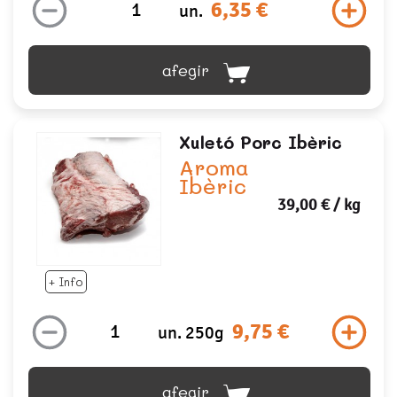
6,35 €
un.
afegir
Xuletó Porc Ibèric
Aroma
Ibèric
39,00 €
/ kg
+ Info
9,75 €
un. 250g
afegir