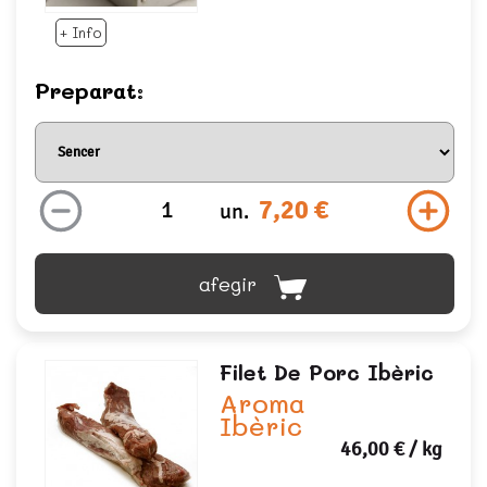
+ Info
Preparat:
7,20 €
un.
afegir
Filet De Porc Ibèric
Aroma
Ibèric
46,00 €
/ kg