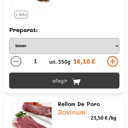
+ Info
Preparat:
16,10 €
un. 350g
afegir
Rellom De Porc
Bovinum
23,50 €
/kg