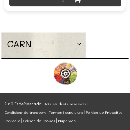
CARN
2019 EsdeMercado
Tots els drets reservats
Condicions de transport
Termes i condicions
Política de Privacitat
Contacte
Política de Cookies
Mapa web