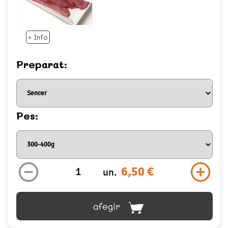
+ Info
Preparat:
Pes:
6,50 €
un.
afegir