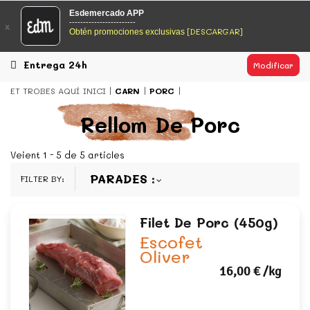
EsDeMercado.com
Esdemercado APP
------------------------
x
[DESCARGAR]
Obtén promociones exclusivas
EsDeMercado.com te lleva a casa los mejores productos de
los mejores mercados de Barcelona y de productores
locales.
Entrega 24h
Modificar
READ MORE
ET TROBES AQUÍ
INICI
CARN
PORC
EsDeMercado.com
Rellom De Porc
EsDeMercado.com te lleva a casa los mejores productos de
los mejores mercados de Barcelona y de productores
Veient 1 - 5 de 5 articles
locales.
PARADES
FILTER BY:
READ MORE
Filet De Porc (450g)
Escofet
Oliver
16,00 €
/kg