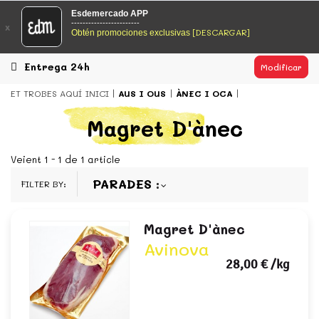
EsDeMercado.com
Esdemercado APP
------------------------
x
[DESCARGAR]
Obtén promociones exclusivas
EsDeMercado.com te lleva a casa los mejores productos de
los mejores mercados de Barcelona y de productores
locales.
Entrega 24h
Modificar
READ MORE
ET TROBES AQUÍ
INICI
AUS I OUS
ÀNEC I OCA
EsDeMercado.com
Magret D'ànec
EsDeMercado.com te lleva a casa los mejores productos de
los mejores mercados de Barcelona y de productores
Veient 1 - 1 de 1 article
locales.
PARADES
FILTER BY:
READ MORE
Magret D'ànec
Avinova
28,00 €
/kg