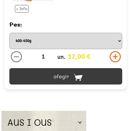
+ Info
Pes:
12,00 €
un.
afegir
AUS I OUS