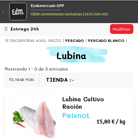
EsDeMercado.com
Esdemercado APP
------------------------
x
[DESCARGAR]
Obtén promociones exclusivas
EsDeMercado.com
te lleva a casa los mejores productos de
los mejores mercados de Barcelona y de productores
locales.
Entrega 24h
Modificar
READ MORE
TE ENCUENTRAS AQUI:
INICIO
PESCADO
PESCADO BLANCO
EsDeMercado.com
Lubina
EsDeMercado.com
te lleva a casa los mejores productos de
los mejores mercados de Barcelona y de productores
Mostrando 1 - 3 de 3 artículos
locales.
TIENDA
FILTRAR POR:
READ MORE
Lubina Cultivo
Ración
Peixnot
15,80 €
/ kg