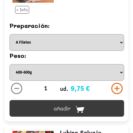
+ Info
Preparación:
Peso:
9,75 €
ud.
añadir
Lubina Salvaje