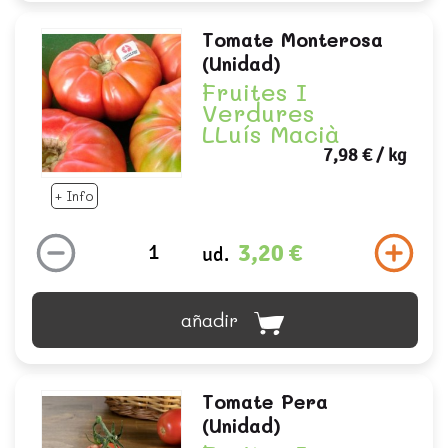
Tomate Monterosa
(unidad)
Fruites I
Verdures
LLuís Macià
7,98 €
/ kg
+ Info
3,20 €
ud.
añadir
Tomate Pera
(unidad)