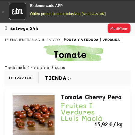
EsDeMercado.com
Esdemercado APP
------------------------
x
[DESCARGAR]
Obtén promociones exclusivas
EsDeMercado.com
te lleva a casa los mejores productos de
los mejores mercados de Barcelona y de productores
locales.
Entrega 24h
Modificar
READ MORE
TE ENCUENTRAS AQUI:
INICIO
FRUTA Y VERDURA
VERDURA
EsDeMercado.com
Tomate
EsDeMercado.com
te lleva a casa los mejores productos de
los mejores mercados de Barcelona y de productores
Mostrando 1 - 7 de 7 artículos
locales.
TIENDA
FILTRAR POR:
READ MORE
Tomate Cherry Pera
Fruites I
Verdures
LLuís Macià
15,92 €
/ kg