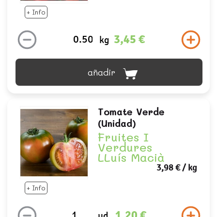
+ Info
3,45 €
kg
añadir
Tomate Verde
(unidad)
Fruites I
Verdures
LLuís Macià
3,98 €
/ kg
+ Info
1,20 €
ud.