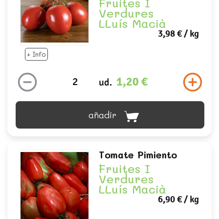
Fruites I
Verdures
LLuís Macià
3,98 €
/ kg
+ Info
1,20 €
ud.
añadir
Tomate Pimiento
Fruites I
Verdures
LLuís Macià
6,90 €
/ kg