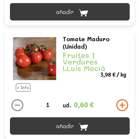
añadir
Tomate Maduro
(unidad)
Fruites I
Verdures
LLuís Macià
3,98 €
/ kg
+ Info
0,60 €
ud.
añadir