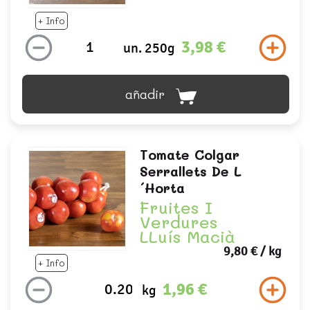
+ Info
3,98 €
un. 250g
añadir
Tomate Colgar
Serrallets De L
´horta
Fruites I
Verdures
LLuís Macià
9,80 €
/ kg
+ Info
1,96 €
kg