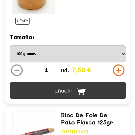
+ Info
Tamaño:
7,50 €
ud.
añadir
Bloc De Foie De
Pato Flauta 125gr
Avinova