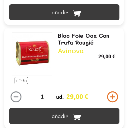
añadir
Bloc Foie Oca Con
Trufa Rougié
Avinova
29,00 €
+ Info
29,00 €
ud.
añadir