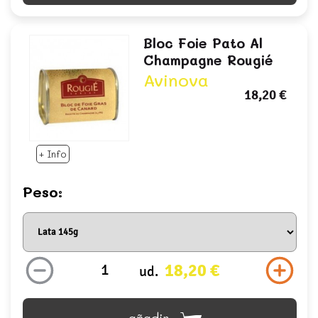
Bloc Foie Pato Al
Champagne Rougié
Avinova
18,20 €
+ Info
Peso:
18,20 €
ud.