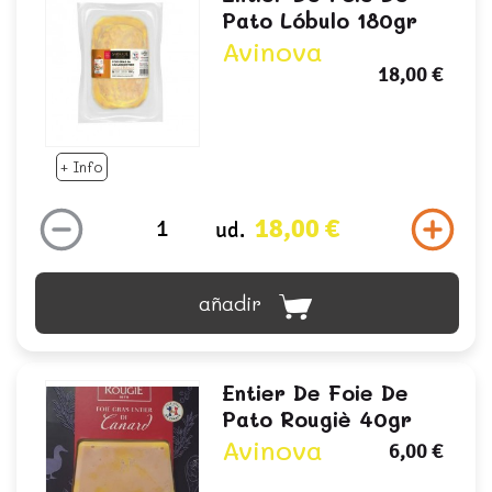
Pato Lóbulo 180gr
Avinova
18,00 €
+ Info
18,00 €
ud.
añadir
Entier De Foie De
Pato Rougiè 40gr
Avinova
6,00 €