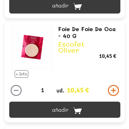
añadir
Foie De Foie De Oca
- 40 G
Escofet
Oliver
10,45 €
+ Info
10,45 €
ud.
añadir