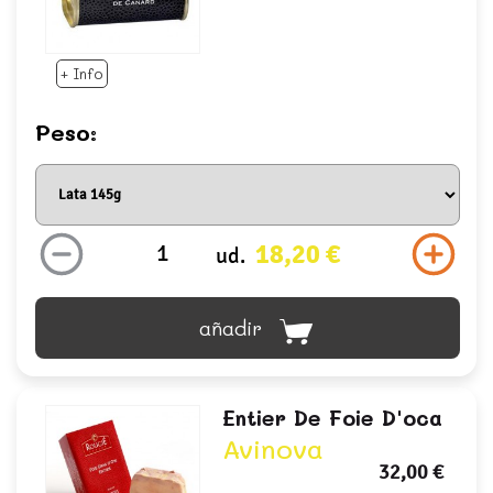
+ Info
Peso:
18,20 €
ud.
añadir
Entier De Foie D'oca
Avinova
32,00 €