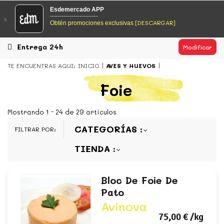
EsDeMercado.com
Esdemercado APP
------------------------
x
[DESCARGAR]
Obtén promociones exclusivas
EsDeMercado.com
te lleva a casa los mejores productos de
los mejores mercados de Barcelona y de productores
locales.
Entrega 24h
Modificar
READ MORE
TE ENCUENTRAS AQUI:
INICIO
AVES Y HUEVOS
EsDeMercado.com
Foie
EsDeMercado.com
te lleva a casa los mejores productos de
los mejores mercados de Barcelona y de productores
Mostrando 1 - 24 de 29 artículos
locales.
CATEGORÍAS
FILTRAR POR:
READ MORE
TIENDA
Bloc De Foie De
Pato
Avinova
75,00 €
/kg