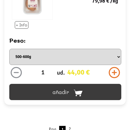
79,98 €
/kg
+ Info
Peso:
44,00 €
ud.
añadir
2
Pag.
1