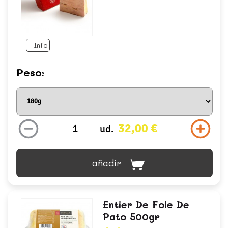
+ Info
Peso:
32,00 €
ud.
añadir
Entier De Foie De
Pato 500gr