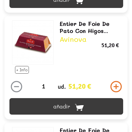
Entier De Foie De
Pato Con Higos...
Avinova
51,20 €
+ Info
51,20 €
ud.
añadir
Entier De Foie De