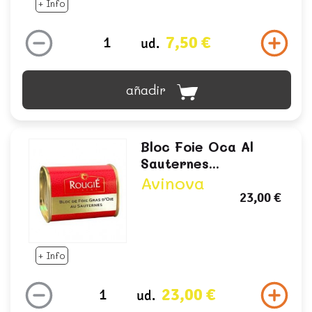
+ Info
7,50 €
ud.
añadir
Bloc Foie Oca Al
Sauternes...
Avinova
23,00 €
+ Info
23,00 €
ud.