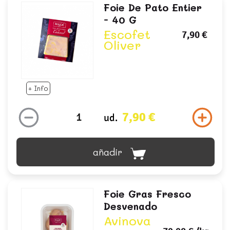
Foie De Pato Entier
- 40 G
Escofet
7,90 €
Oliver
+ Info
7,90 €
ud.
añadir
Foie Gras Fresco
Desvenado
Avinova