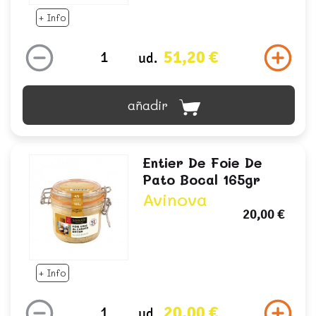
+ Info
51,20 €
ud.
añadir
Entier De Foie De
Pato Bocal 165gr
Avinova
20,00 €
+ Info
20,00 €
ud.