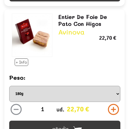
Entier De Foie De
Pato Con Higos
Avinova
22,70 €
+ Info
Peso:
22,70 €
ud.
añadir