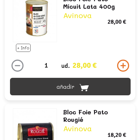
Micuit Lata 400g
Avinova
28,00 €
+ Info
28,00 €
ud.
añadir
Bloc Foie Pato
Rougié
Avinova
18,20 €