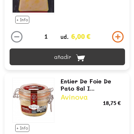
+ Info
6,00 €
ud.
añadir
Entier De Foie De
Pato Sal I...
Avinova
18,75 €
+ Info