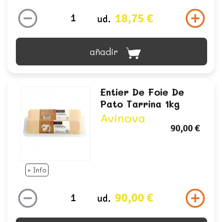
18,75 €
ud.
añadir
Entier De Foie De
Pato Tarrina 1kg
Avinova
90,00 €
+ Info
90,00 €
ud.