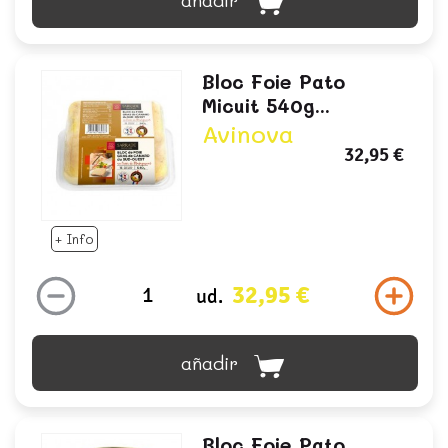
añadir
Bloc Foie Pato
Micuit 540g...
Avinova
32,95 €
+ Info
32,95 €
ud.
añadir
Bloc Foie Pato