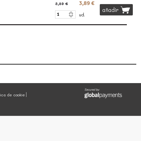
3,89 €
3,89 €
añadir
ud.
tica de cookie