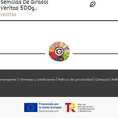
Semillas De Girasol
Veritas 500g...
VERITAS
transporte
Términos y condiciones
Política de privacidad
Contacto
Polí