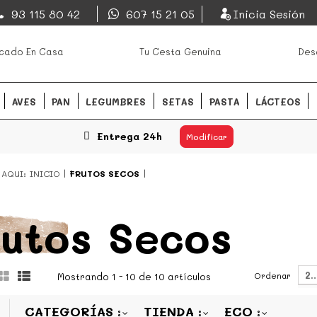
EsDeMercado.com
93 115 80 42
607 15 21 05
Inicia Sesión
os mejores mercados de
EsDeMercado.com
te lleva a c
cado En Casa
Tu Cesta Genuina
Des
Barcelona y de productores loc
READ MORE
AVES
PAN
LEGUMBRES
SETAS
PASTA
LÁCTEOS
Entrega 24h
Modificar
 AQUI:
INICIO
FRUTOS SECOS
utos Secos
2
Ordenar
Mostrando 1 - 10 de 10 artículos
CATEGORÍAS
TIENDA
ECO