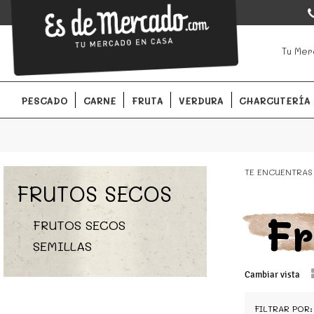
EsDeMercado.com
EsDeMercado.com
te lleva a casa los mejores productos de l
Tu Mer
Barcelona y de productores locales.
PESCADO
CARNE
FRUTA
VERDURA
CHARCUTERÍA
TE ENCUENTRAS
FRUTOS SECOS
Fr
FRUTOS SECOS
SEMILLAS
Cambiar vista
FILTRAR POR: