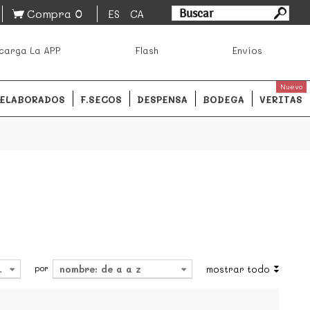
0
Compra
ES
CA
asa los mejores productos de los mejores mercados de
carga La APP
Flash
Envíos
ales.
READ MORE
Nuevo
ELABORADOS
F.SECOS
DESPENSA
BODEGA
VERITAS
por
4
nombre: de a a z
mostrar todo