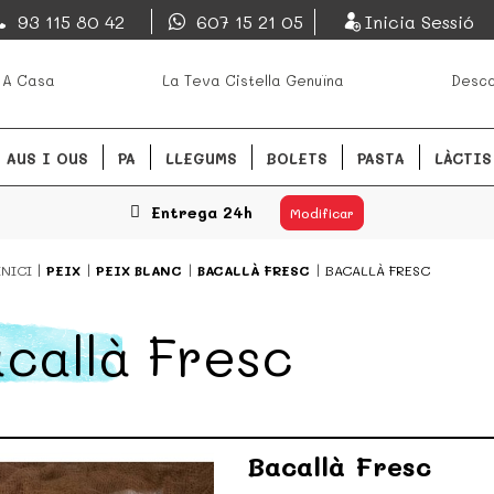
EsDeMercado.com
93 115 80 42
607 15 21 05
Inicia Sessió
s mejores mercados de
EsDeMercado.com te lleva a ca
 A Casa
La Teva Cistella Genuïna
Desca
Barcelona y de productores loc
READ MORE
AUS I OUS
PA
LLEGUMS
BOLETS
PASTA
LÀCTIS
Entrega 24h
Modificar
INICI
PEIX
PEIX BLANC
BACALLÀ FRESC
BACALLÀ FRESC
callà Fresc
Bacallà Fresc