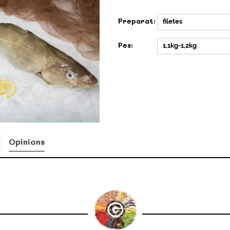
Preparat:
filetes
Pes:
1,1kg-1,2kg
Opinions