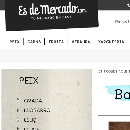
EsDeMercado.com
EsDeMercado.com te lleva a casa los mejores productos de lo
Mercat
Barcelona y de productores locales.
PEIX
CARNS
FRUITA
VERDURA
XARCUTERIA
ET TROBES AQUÍ
PEIX
Ba
ORADA
LLOBARRO
LLUÇ
LLUCET