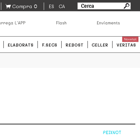
0
Compra
ES
CA
sa los mejores productos de los mejores mercados de
rrega L'APP
Flash
Enviaments
ales.
READ MORE
Novetat
ELABORATS
F.SECS
REBOST
CELLER
VERITAS
PEIXNOT