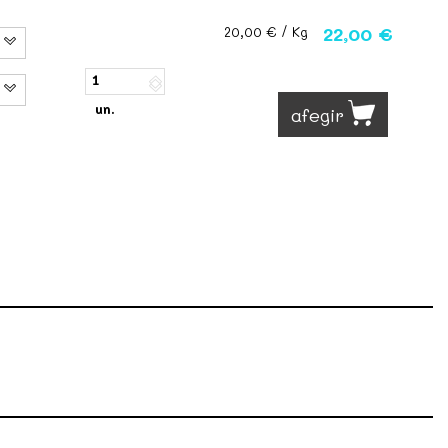
22,00 €
20,00 €
/ Kg
un.
afegir