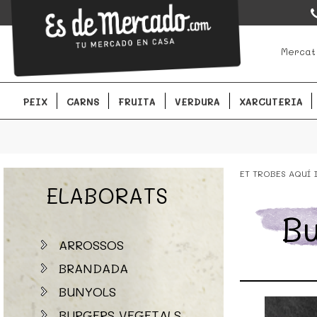
EsDeMercado.com
EsDeMercado.com te lleva a casa los mejores productos de lo
Mercat
Barcelona y de productores locales.
PEIX
CARNS
FRUITA
VERDURA
XARCUTERIA
ET TROBES AQUÍ
ELABORATS
Bu
ARROSSOS
BRANDADA
BUNYOLS
BURGERS VEGETALS