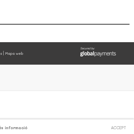
es
Mapa web
és informació
ACCEPT