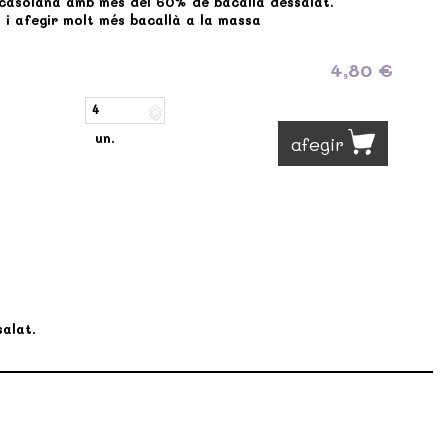
casolana amb més del 60% de bacallà dessalat.
ts i afegir molt més bacallà a la massa
4,80 €
un.
afegir
alat.