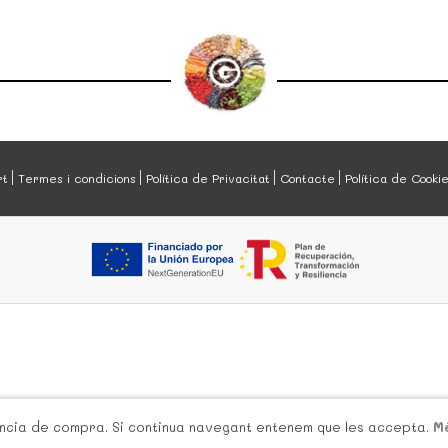
rt
Termes i condicions
Política de Privacitat
Contacte
Política de Cooki
iència de compra. Si continua navegant entenem que les accepta.
M