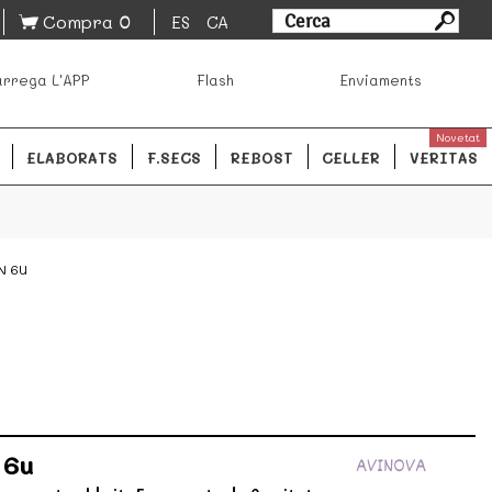
0
Compra
ES
CA
sa los mejores productos de los mejores mercados de
rrega L'APP
Flash
Enviaments
ales.
READ MORE
Novetat
ELABORATS
F.SECS
REBOST
CELLER
VERITAS
N 6U
 6u
AVINOVA