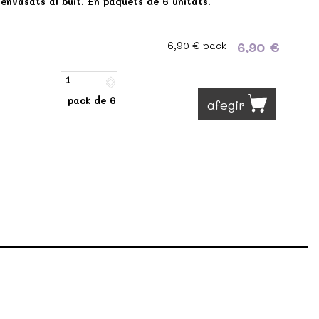
 envasats al buit. En paquets de 6 unitats.
6,90 €
6,90 €
pack
pack de 6
afegir