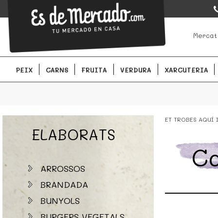
EsDeMercado.com
EsDeMercado.com te lleva a casa los mejores productos de lo
Mercat
Barcelona y de productores locales.
PEIX
CARNS
FRUITA
VERDURA
XARCUTERIA
ET TROBES AQUÍ
ELABORATS
Ca
ARROSSOS
BRANDADA
BUNYOLS
BURGERS VEGETALS