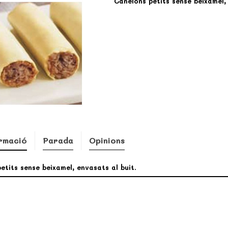
Canelons petits sense beixamel,
rmació
Parada
Opinions
etits sense beixamel, envasats al buit.