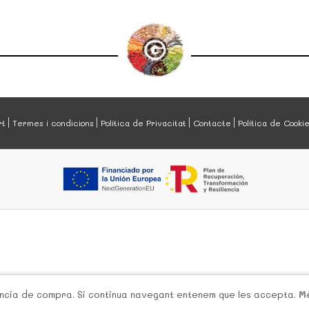
rt
Termes i condicions
Política de Privacitat
Contacte
Política de Cooki
iència de compra. Si continua navegant entenem que les accepta.
M