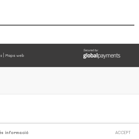
es
Mapa web
és informació
ACCEPT