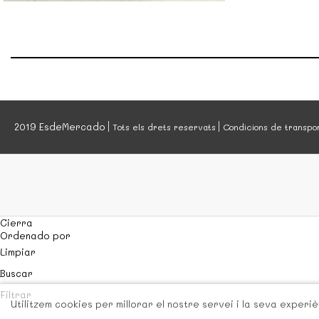
SOPES I CREMES
SPAGHETTI
TRUITES
VERDURA
2019 EsdeMercado
Tots els drets reservats
Condicions de transpo
Cierra
Ordenado por
Limpiar
Buscar
Filtrar
Utilitzem cookies per millorar el nostre servei i la seva exper