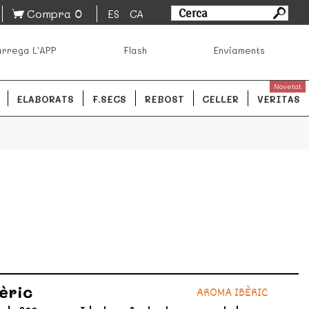
0
Compra
ES
CA
sa los mejores productos de los mejores mercados de
rrega L'APP
Flash
Enviaments
ales.
READ MORE
Novetat
ELABORATS
F.SECS
REBOST
CELLER
VERITAS
èric
AROMA IBÈRIC