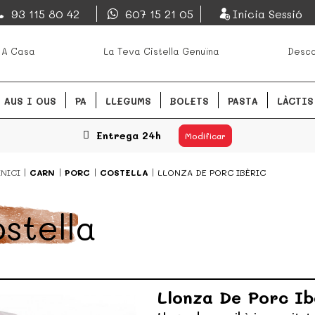
EsDeMercado.com
93 115 80 42
607 15 21 05
Inicia Sessió
s mejores mercados de
EsDeMercado.com te lleva a ca
 A Casa
La Teva Cistella Genuïna
Desca
Barcelona y de productores loc
READ MORE
AUS I OUS
PA
LLEGUMS
BOLETS
PASTA
LÀCTIS
Entrega 24h
Modificar
INICI
CARN
PORC
COSTELLA
LLONZA DE PORC IBÈRIC
stella
Llonza De Porc Ib