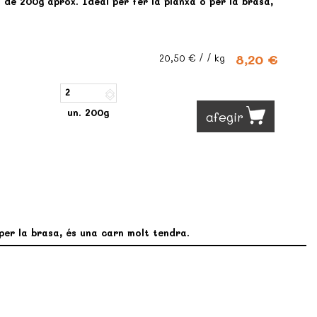
s de 200g aprox. Ideal per fer la planxa o per la brasa,
8,20 €
20,50 €
/ / kg
un. 200g
afegir
per la brasa, és una carn molt tendra.