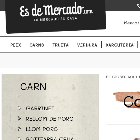
EsDeMercado.com
EsDeMercado.com te lleva a casa los mejores productos de lo
Mercat
Barcelona y de productores locales.
PEIX
CARNS
FRUITA
VERDURA
XARCUTERIA
ET TROBES AQUÍ
CARN
Co
GARRINET
RELLOM DE PORC
LLOM PORC
BOTIFARRA CRUA