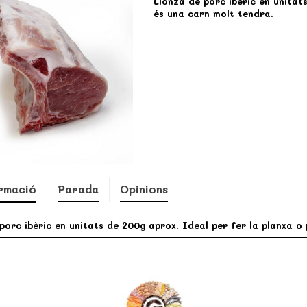
Llonza de porc ibèric en unitat
és una carn molt tendra.
rmació
Parada
Opinions
porc ibèric en unitats de 200g aprox. Ideal per fer la planxa o 