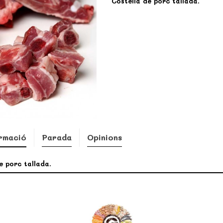
Costella de porc tallada.
rmació
Parada
Opinions
e porc tallada.