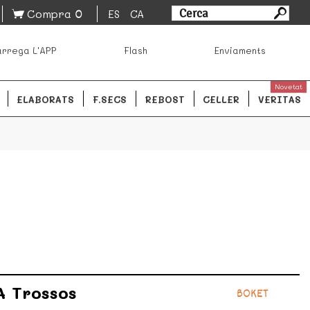
0
Compra
ES
CA
sa los mejores productos de los mejores mercados de
rrega L'APP
Flash
Enviaments
ales.
READ MORE
Novetat
ELABORATS
F.SECS
REBOST
CELLER
VERITAS
A Trossos
BOKET