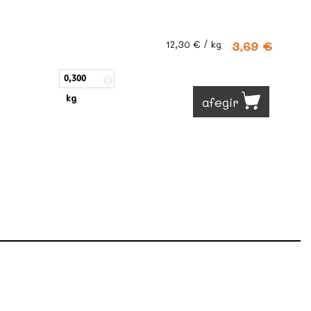
3,69 €
12,30 €
/ kg
kg
afegir