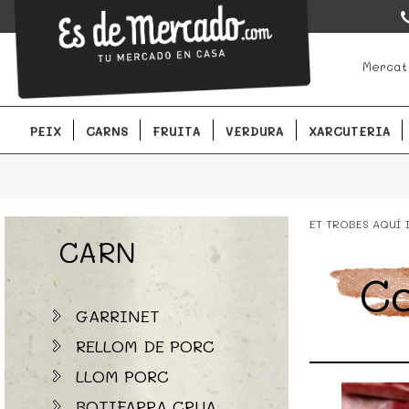
EsDeMercado.com
EsDeMercado.com te lleva a casa los mejores productos de lo
Mercat
Barcelona y de productores locales.
PEIX
CARNS
FRUITA
VERDURA
XARCUTERIA
ET TROBES AQUÍ
CARN
Co
GARRINET
RELLOM DE PORC
LLOM PORC
BOTIFARRA CRUA