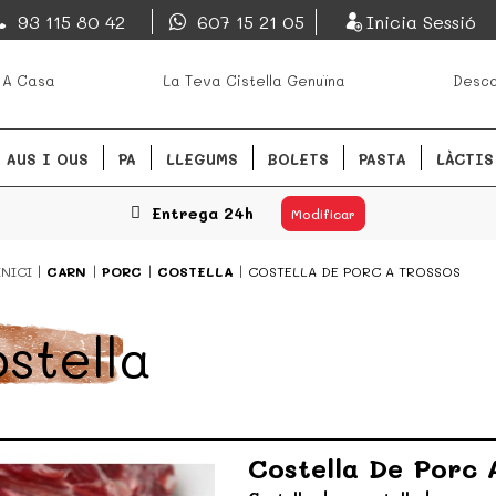
EsDeMercado.com
93 115 80 42
607 15 21 05
Inicia Sessió
s mejores mercados de
EsDeMercado.com te lleva a ca
 A Casa
La Teva Cistella Genuïna
Desca
Barcelona y de productores loc
READ MORE
AUS I OUS
PA
LLEGUMS
BOLETS
PASTA
LÀCTIS
Entrega 24h
Modificar
INICI
CARN
PORC
COSTELLA
COSTELLA DE PORC A TROSSOS
stella
Costella De Porc 