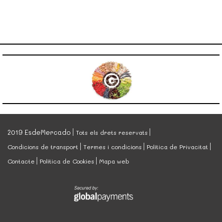
2019 EsdeMercado
Tots els drets reservats
Condicions de transport
Termes i condicions
Política de Privacitat
Contacte
Política de Cookies
Mapa web