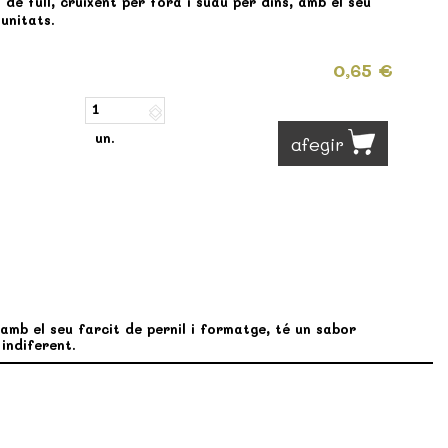
de full, cruixent per fora i suau per dins, amb el seu
 unitats.
0,65 €
un.
afegir
 amb el seu farcit de pernil i formatge, té un sabor
indiferent.