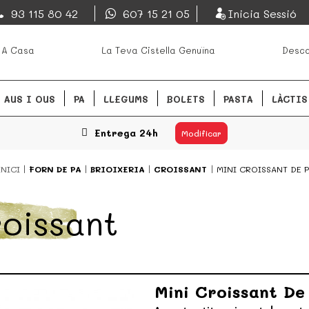
EsDeMercado.com
93 115 80 42
607 15 21 05
Inicia Sessió
s mejores mercados de
EsDeMercado.com te lleva a ca
 A Casa
La Teva Cistella Genuïna
Desca
Barcelona y de productores loc
READ MORE
AUS I OUS
PA
LLEGUMS
BOLETS
PASTA
LÀCTIS
Entrega 24h
Modificar
INICI
FORN DE PA
BRIOIXERIA
CROISSANT
MINI CROISSANT DE P
oissant
Mini Croissant De