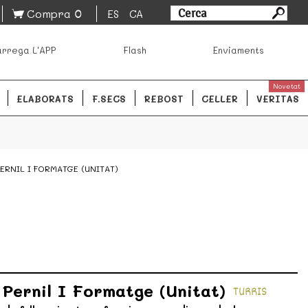
0
Compra
ES
CA
sa los mejores productos de los mejores mercados de
rrega L'APP
Flash
Enviaments
ales.
READ MORE
Novetat
ELABORATS
F.SECS
REBOST
CELLER
VERITAS
ERNIL I FORMATGE (UNITAT)
 Pernil I Formatge (unitat)
TURRIS