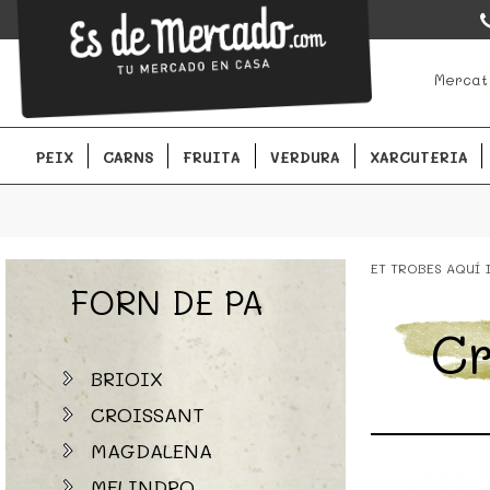
EsDeMercado.com
EsDeMercado.com te lleva a casa los mejores productos de lo
Mercat
Barcelona y de productores locales.
PEIX
CARNS
FRUITA
VERDURA
XARCUTERIA
ET TROBES AQUÍ
FORN DE PA
Cr
BRIOIX
CROISSANT
MAGDALENA
MELINDRO