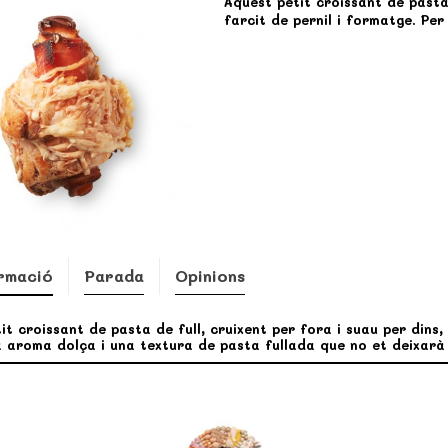
Aquest petit croissant de pasta 
farcit de pernil i formatge. Per
rmació
Parada
Opinions
it croissant de pasta de full, cruixent per fora i suau per dins,
a aroma dolça i una textura de pasta fullada que no et deixarà 