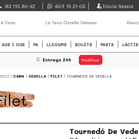
EsDeMercado.com
93 115 80 42
607 15 21 05
Inicia Sessió
s mejores mercados de
EsDeMercado.com te lleva a ca
 A Casa
La Teva Cistella Genuïna
Desca
Barcelona y de productores loc
READ MORE
AUS I OUS
PA
LLEGUMS
BOLETS
PASTA
LÀCTIS
Entrega 24h
Modificar
INICI
CARN
VEDELLA
FILET
TOURNEDÓ DE VEDELLA
Filet
Tournedó De Vede