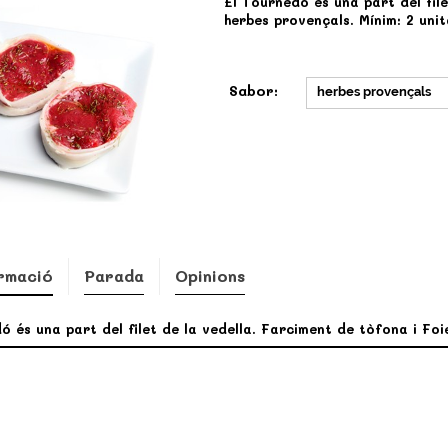
El Tournedó és una part del fil
herbes provençals. Mínim: 2 unit
Sabor:
herbes provençals
rmació
Parada
Opinions
ó és una part del filet de la vedella. Farciment de tòfona i Foi