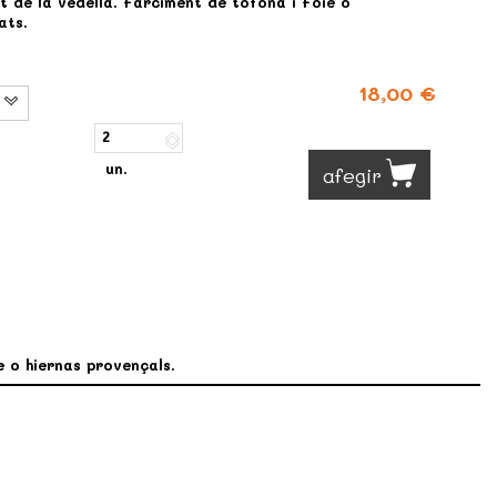
et de la vedella. Farciment de tòfona i Foie o
ats.
18,00 €
un.
afegir
e o hiernas provençals.