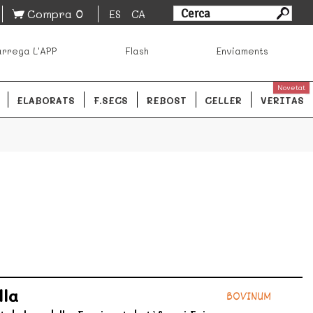
0
Compra
ES
CA
sa los mejores productos de los mejores mercados de
rrega L'APP
Flash
Enviaments
ales.
READ MORE
Novetat
ELABORATS
F.SECS
REBOST
CELLER
VERITAS
lla
BOVINUM