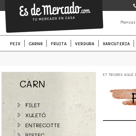
EsDeMercado.com
EsDeMercado.com te lleva a casa los mejores productos de lo
Mercat
Barcelona y de productores locales.
PEIX
CARNS
FRUITA
VERDURA
XARCUTERIA
ET TROBES AQUÍ
CARN
FILET
XULETÓ
ENTRECOTTE
BISTEC