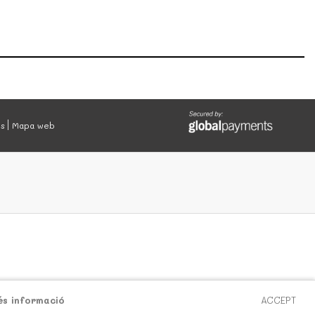
es
Mapa web
és informació
ACCEPT