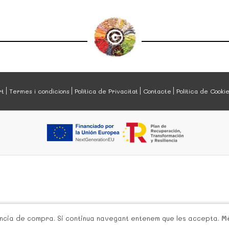
rt
Termes i condicions
Política de Privacitat
Contacte
Política de Cooki
iència de compra. Si continua navegant entenem que les accepta.
M