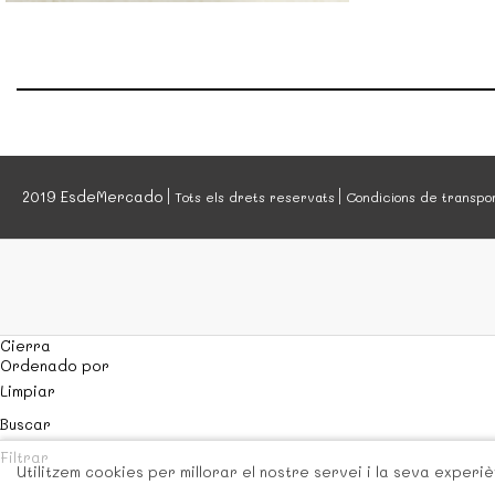
MENUTS
2019 EsdeMercado
Tots els drets reservats
Condicions de transpo
Cierra
Ordenado por
Limpiar
Buscar
Filtrar
Utilitzem cookies per millorar el nostre servei i la seva exper